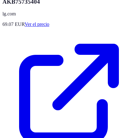
AKB75735404
lg.com
69.07
EUR
Ver el precio