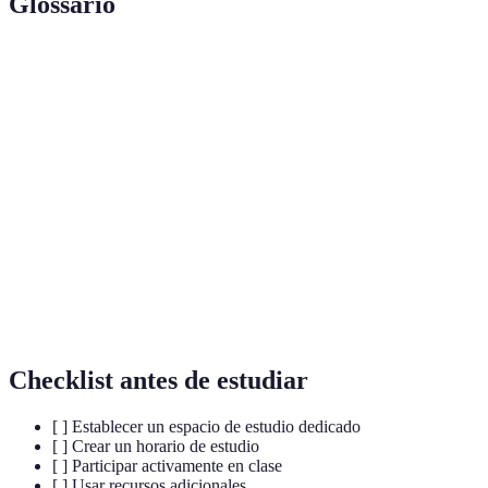
Glossario
Terme
Définition
Mode d'éducation où les étudiants et les
Apprentissage
enseignants interagissent à distance grâce à des
à distance
technologies numériques.
Un facteur essentiel qui stimule et maintient
Motivation
l'intérêt et l'engagement dans l'apprentissage.
Horizon de
La durée prévue pour atteindre un objectif
temps
d'apprentissage spécifique.
Checklist antes de estudiar
[ ] Establecer un espacio de estudio dedicado
[ ] Crear un horario de estudio
[ ] Participar activamente en clase
[ ] Usar recursos adicionales