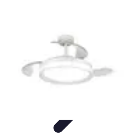
Formación a Distancia
Tutoriales
Aprendizaje Efectivo
Comparativas
Plataformas
Retos y
Soluciones
Formación a Distancia