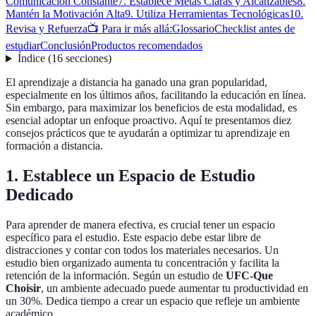
Comunicación Constante
7. Establece Metas Claras y Alcanzables
8.
Mantén la Motivación Alta
9. Utiliza Herramientas Tecnológicas
10.
Revisa y Refuerza
📺 Para ir más allá:
Glossario
Checklist antes de
estudiar
Conclusión
Productos recomendados
Índice
(
16
secciones
)
El aprendizaje a distancia ha ganado una gran popularidad,
especialmente en los últimos años, facilitando la educación en línea.
Sin embargo, para maximizar los beneficios de esta modalidad, es
esencial adoptar un enfoque proactivo. Aquí te presentamos diez
consejos prácticos que te ayudarán a optimizar tu aprendizaje en
formación a distancia.
1. Establece un Espacio de Estudio
Dedicado
Para aprender de manera efectiva, es crucial tener un espacio
específico para el estudio. Este espacio debe estar libre de
distracciones y contar con todos los materiales necesarios. Un
estudio bien organizado aumenta tu concentración y facilita la
retención de la información. Según un estudio de
UFC-Que
Choisir
, un ambiente adecuado puede aumentar tu productividad en
un 30%. Dedica tiempo a crear un espacio que refleje un ambiente
académico.