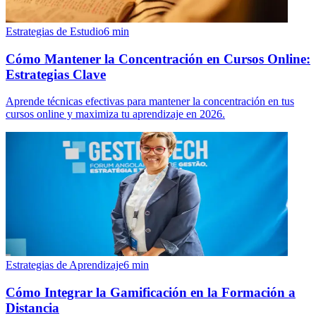
Estrategias de Estudio
6
min
Cómo Mantener la Concentración en Cursos Online:
Estrategias Clave
Aprende técnicas efectivas para mantener la concentración en tus
cursos online y maximiza tu aprendizaje en 2026.
Estrategias de Aprendizaje
6
min
Cómo Integrar la Gamificación en la Formación a
Distancia