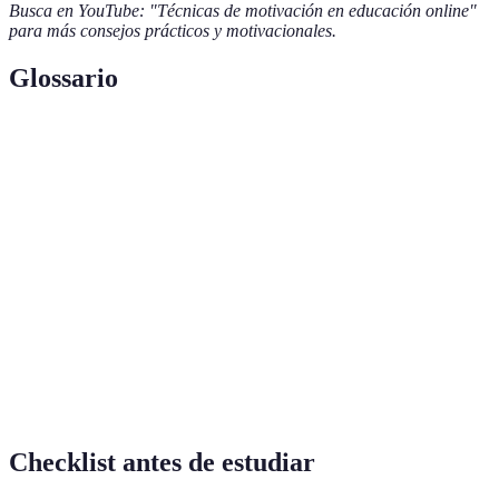
Busca en YouTube: "Técnicas de motivación en educación online"
para más consejos prácticos y motivacionales.
Glossario
Terme
Définition
Modalidad educativa que permite a los estudiantes
Formación
aprender sin necesidad de estar físicamente presentes
a distancia
en un aula.
Impulso que nos lleva a alcanzar metas y objetivos
Motivación
de aprendizaje.
Técnica
Método de gestión del tiempo que alterna períodos
Pomodoro
de trabajo concentrado con breves descansos.
Checklist antes de estudiar