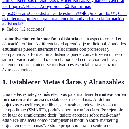
Utilizar Recursos Interactivos
5. Hacer Pausas Regulares
6. Celebrar
los Logros
7. Buscar Apoyo Social
📺 Para ir más
lejos:
Glossario
Checklist antes de estudiar
**🧠 Quiz rápido:** ¿Cuál
es tu técnica preferida para mantener tu motivación en la formación
a distancia?
Índice
(
12
secciones
)
La
motivación en formación a distancia
es un aspecto crucial en la
educación online. A diferencia del aprendizaje tradicional, donde los
estudiantes pueden interactuar físicamente con profesores y
compañeros, la formación a distancia puede convertirse en un reto
sin motivación adecuada. Con el auge de la educación en línea,
entender cómo mantenerse motivado es esencial para alcanzar el
éxito académico.
1. Establecer Metas Claras y Alcanzables
Una de las estrategias más efectivas para mantener la
motivación en
formación a distancia
es establecer metas claras. Al definir
objetivos específicos, medibles, alcanzables, relevantes y con un
tiempo límite (SMART), podrás tener un rumbo claro. Por ejemplo,
en lugar de simplemente decir “quiero aprender sobre marketing”,
establece una meta como “completar el módulo sobre marketing
digital en dos semanas”. Esto te proporcionará un sentido de