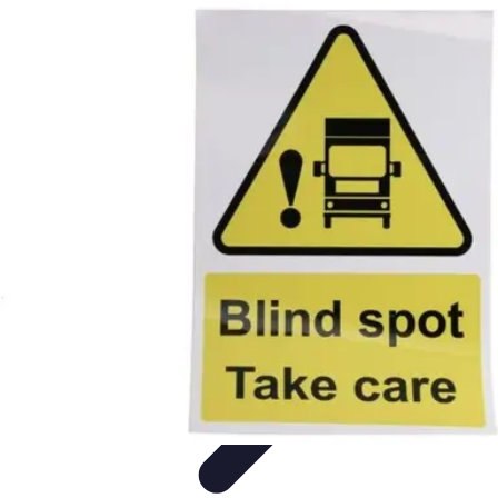
Formación a Distancia
Tutoriales
Aprendizaje Efectivo
Comparativas
Plataformas
Retos y
Soluciones
Formación a Distancia