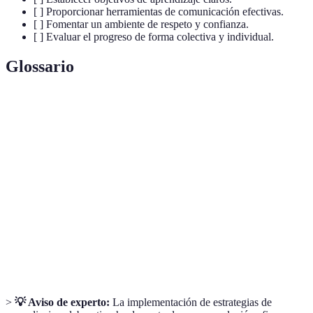
[ ] Proporcionar herramientas de comunicación efectivas.
[ ] Fomentar un ambiente de respeto y confianza.
[ ] Evaluar el progreso de forma colectiva y individual.
Glossario
Término
Definición
Aprendizaje
Método pedagógico donde los estudiantes
colaborativo
trabajan juntos para alcanzar un objetivo común.
Retención del
Capacidad de recordar información aprendida
conocimiento
después de un período de tiempo.
Autonomía en
Capacidad de un estudiante para gestionar su
el aprendizaje
propio proceso de aprendizaje.
>
💡 Aviso de experto:
La implementación de estrategias de