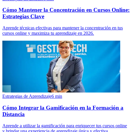
Cómo Mantener la Concentración en Cursos Online:
Estrategias Clave
Aprende técnicas efectivas para mantener la concentración en tus
cursos online y maximiza tu aprendizaje en 2026.
Estrategias de Aprendizaje
6
min
Cómo Integrar la Gamificación en la Formación a
Distancia
Aprende a utilizar la gamificación para enriquecer tus cursos online
y brindar una experiencia de aprendizaje única y efectiva.