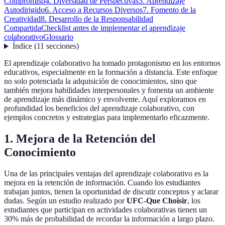
Compromiso
4. Diversidad de Perspectivas
5. Aprendizaje
Autodirigido
6. Acceso a Recursos Diversos
7. Fomento de la
Creatividad
8. Desarrollo de la Responsabilidad
Compartida
Checklist antes de implementar el aprendizaje
colaborativo
Glossario
Índice
(
11
secciones
)
El aprendizaje colaborativo ha tomado protagonismo en los entornos
educativos, especialmente en la formación a distancia. Este enfoque
no solo potenciada la adquisición de conocimientos, sino que
también mejora habilidades interpersonales y fomenta un ambiente
de aprendizaje más dinámico y envolvente. Aquí exploramos en
profundidad los beneficios del aprendizaje colaborativo, con
ejemplos concretos y estrategias para implementarlo eficazmente.
1. Mejora de la Retención del
Conocimiento
Una de las principales ventajas del aprendizaje colaborativo es la
mejora en la retención de información. Cuando los estudiantes
trabajan juntos, tienen la oportunidad de discutir conceptos y aclarar
dudas. Según un estudio realizado por
UFC-Que Choisir
, los
estudiantes que participan en actividades colaborativas tienen un
30% más de probabilidad de recordar la información a largo plazo.