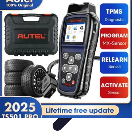
Formación a Distancia
Tutoriales
Aprendizaje Efectivo
Comparativas
Plataformas
Retos y
Soluciones
Formación a Distancia