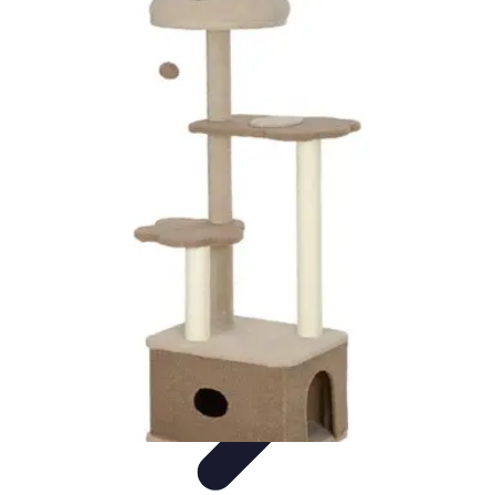
Formación a Distancia
Tutoriales
Aprendizaje Efectivo
Comparativas
Plataformas
Retos y
Soluciones
Formación a Distancia