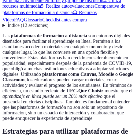
Participa activamente en foros y grupos de discusión
4. Utiliza
recursos multimedia
5. Realiza autoevaluaciones
Comparativa de
plataformas de formación a distancia
📺 Recursos
Video
FAQ
Glossario
Checklist antes compra
Índice
(
12
secciones
)
Las
plataformas de formación a distancia
son entornos digitales
diseñados para facilitar el aprendizaje en línea. Permiten a los
estudiantes acceder a materiales en cualquier momento y desde
cualquier lugar, lo que las convierte en una opción flexible y
conveniente. Estas plataformas han crecido considerablemente en
popularidad, especialmente después de la pandemia de COVID-19,
que obligó a muchas instituciones educativas a adoptar soluciones
digitales. Utilizando
plataformas como Canvas, Moodle o Google
Classroom
, los educadores pueden cargar materiales, crear
actividades y evaluar el progreso de los estudiantes. En términos de
eficiencia, un estudio reciente de
UFC-Que Choisir
muestra que el
aprendizaje en línea puede ser un 20% más efectivo
que el
presencial en ciertas disciplinas. También es fundamental entender
que las plataformas de formación no son solo un repositorio de
información, sino un espacio de interacción y colaboración que
puede enriquecer la experiencia de aprendizaje.
Estrategias para utilizar plataformas de