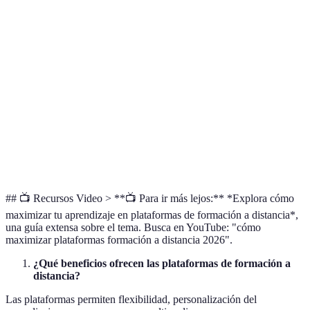
Plataforma
Características Clave
Ventajas
Desventaja
Curva de
Personalizable y de
Amplia
Moodle
aprendizaje
uso abierto
flexibilidad
alta
Integración con otras
Interfaz
Costos de
Canvas
herramientas
intuitiva
suscripción
Google
Ideal para educación
Fácil de
Funciones
Classroom
básica
usar
limitadas
## 📺 Recursos Video > **📺 Para ir más lejos:** *Explora cómo
maximizar tu aprendizaje en plataformas de formación a distancia*,
una guía extensa sobre el tema. Busca en YouTube: "cómo
maximizar plataformas formación a distancia 2026".
¿Qué beneficios ofrecen las plataformas de formación a
distancia?
Las plataformas permiten flexibilidad, personalización del