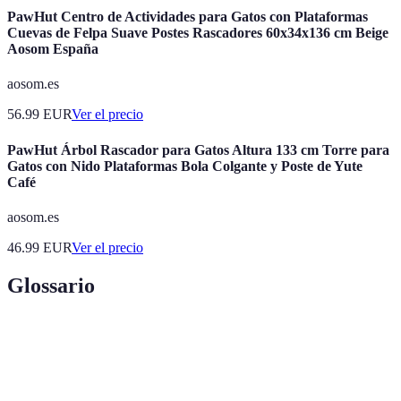
PawHut Centro de Actividades para Gatos con Plataformas
Cuevas de Felpa Suave Postes Rascadores 60x34x136 cm Beige
Aosom España
aosom.es
56.99
EUR
Ver el precio
PawHut Árbol Rascador para Gatos Altura 133 cm Torre para
Gatos con Nido Plataformas Bola Colgante y Poste de Yute
Café
aosom.es
46.99
EUR
Ver el precio
Glossario
Terme
Définition
Método de aprendizaje que utiliza recursos
E-learning