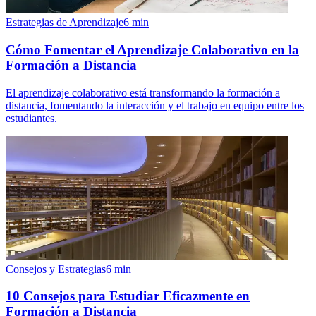
Estrategias de Aprendizaje
6
min
Cómo Fomentar el Aprendizaje Colaborativo en la
Formación a Distancia
El aprendizaje colaborativo está transformando la formación a
distancia, fomentando la interacción y el trabajo en equipo entre los
estudiantes.
Consejos y Estrategias
6
min
10 Consejos para Estudiar Eficazmente en
Formación a Distancia