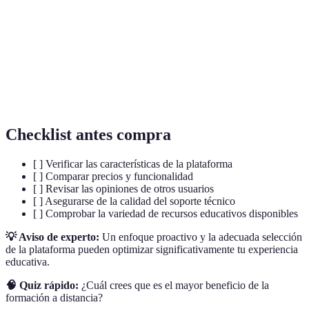
digitales y plataformas online.
Capacidad de interactuar con los elementos de
Interactividad
aprendizaje digital de forma activa.
Uso de elementos de juego para incentivar el
Gamificación
aprendizaje y la participación.
Checklist antes compra
[ ] Verificar las características de la plataforma
[ ] Comparar precios y funcionalidad
[ ] Revisar las opiniones de otros usuarios
[ ] Asegurarse de la calidad del soporte técnico
[ ] Comprobar la variedad de recursos educativos disponibles
💡 Aviso de experto:
Un enfoque proactivo y la adecuada selección
de la plataforma pueden optimizar significativamente tu experiencia
educativa.
🧠 Quiz rápido:
¿Cuál crees que es el mayor beneficio de la
formación a distancia?