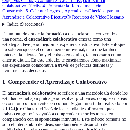
Objetivos Claros y Comunes
3. Crear un Espacio Virtual
Colaborativo Efectivo
4. Fomentar la Retroalimentación
Constructiva
5. Celebrar Logros y Aprendizajes
Checklist para un
Aprendizaje Colaborativo Efectivo
📺 Recursos de Video
Glossario
Índice
(
9
secciones
)
En un mundo donde la formación a distancia se ha convertido en
una norma,
el aprendizaje colaborativo
emerge como una
estrategia clave para mejorar la experiencia educativa. Este enfoque
no solo enriquece el conocimiento individual, sino que también
potencia la interacción y el trabajo en equipo, tan necesario en un
entorno digital. En este artículo, te enseñaremos cómo maximizar
esa experiencia colaborativa a través de prácticas definidas y
herramientas adecuadas.
1. Comprender el Aprendizaje Colaborativo
El
aprendizaje colaborativo
se refiere a una metodología donde los
estudiantes trabajan juntos para resolver problemas, completar tareas
o construir conocimientos en común. Según un estudio realizado por
UFC-Que Choisir
, el 78% de los estudiantes afirmaron que el
trabajo en grupo les ayudó a comprender mejor los temas, en
comparación con el aprendizaje individual. Este método fomenta no
solo el intercambio de ideas, sino también el desarrollo de
habilidades blandas esenciales como la comunicación, la