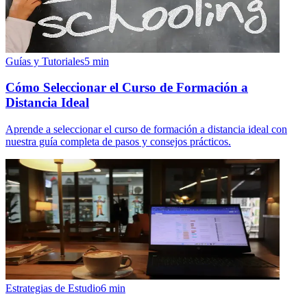
Guías y Tutoriales
5
min
Cómo Seleccionar el Curso de Formación a
Distancia Ideal
Aprende a seleccionar el curso de formación a distancia ideal con
nuestra guía completa de pasos y consejos prácticos.
Estrategias de Estudio
6
min