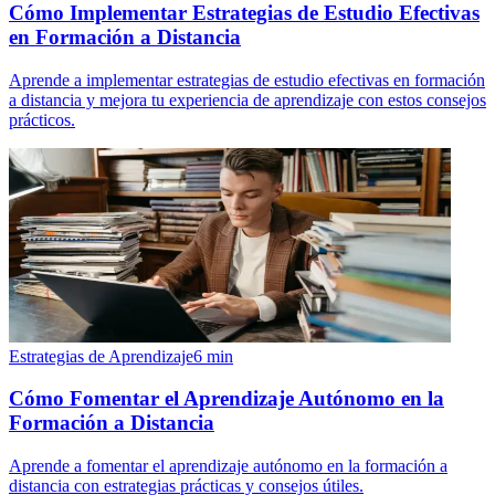
Cómo Implementar Estrategias de Estudio Efectivas
en Formación a Distancia
Aprende a implementar estrategias de estudio efectivas en formación
a distancia y mejora tu experiencia de aprendizaje con estos consejos
prácticos.
Estrategias de Aprendizaje
6
min
Cómo Fomentar el Aprendizaje Autónomo en la
Formación a Distancia
Aprende a fomentar el aprendizaje autónomo en la formación a
distancia con estrategias prácticas y consejos útiles.