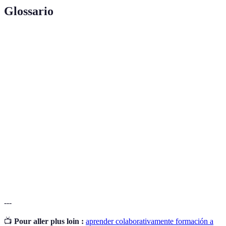
Glossario
Terme
Définition
Método educativo que implica la
Aprendizaje
cooperación entre estudiantes para aprender
Colaborativo
y resolver problemas.
Proceso a través del cual se comentan y
Retroalimentación
ajustan los trabajos de otros para mejorar la
calidad del resultado.
Entorno online donde se lleva a cabo la
Espacio Virtual
interacción y el trabajo en equipo.
---
📺
Pour aller plus loin :
aprender colaborativamente formación a