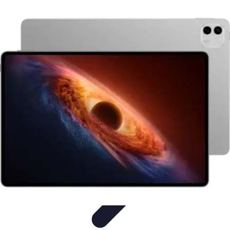
Formación a Distancia
Tutoriales
Aprendizaje Efectivo
Comparativas
Plataformas
Retos y
Soluciones
Formación a Distancia