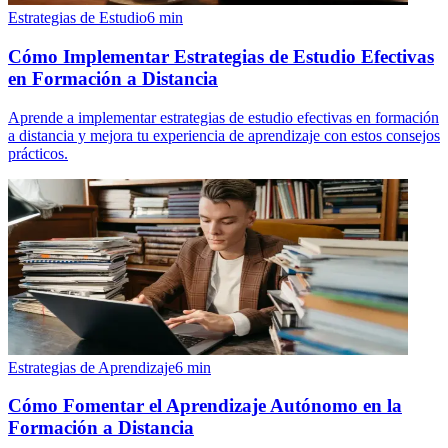
Estrategias de Estudio
6
min
Cómo Implementar Estrategias de Estudio Efectivas
en Formación a Distancia
Aprende a implementar estrategias de estudio efectivas en formación
a distancia y mejora tu experiencia de aprendizaje con estos consejos
prácticos.
Estrategias de Aprendizaje
6
min
Cómo Fomentar el Aprendizaje Autónomo en la
Formación a Distancia