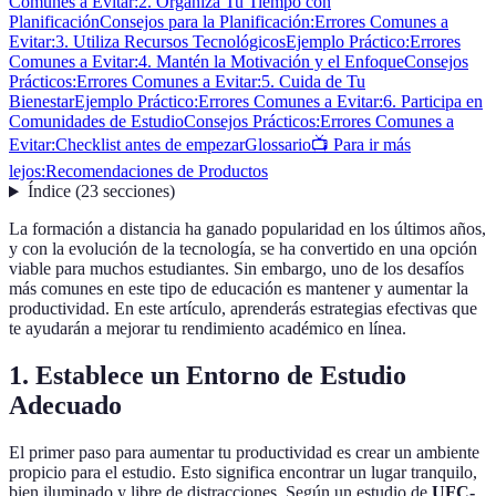
Comunes a Evitar:
2. Organiza Tu Tiempo con
Planificación
Consejos para la Planificación:
Errores Comunes a
Evitar:
3. Utiliza Recursos Tecnológicos
Ejemplo Práctico:
Errores
Comunes a Evitar:
4. Mantén la Motivación y el Enfoque
Consejos
Prácticos:
Errores Comunes a Evitar:
5. Cuida de Tu
Bienestar
Ejemplo Práctico:
Errores Comunes a Evitar:
6. Participa en
Comunidades de Estudio
Consejos Prácticos:
Errores Comunes a
Evitar:
Checklist antes de empezar
Glossario
📺 Para ir más
lejos:
Recomendaciones de Productos
Índice
(
23
secciones
)
La formación a distancia ha ganado popularidad en los últimos años,
y con la evolución de la tecnología, se ha convertido en una opción
viable para muchos estudiantes. Sin embargo, uno de los desafíos
más comunes en este tipo de educación es mantener y aumentar la
productividad. En este artículo, aprenderás estrategias efectivas que
te ayudarán a mejorar tu rendimiento académico en línea.
1. Establece un Entorno de Estudio
Adecuado
El primer paso para aumentar tu productividad es crear un ambiente
propicio para el estudio. Esto significa encontrar un lugar tranquilo,
bien iluminado y libre de distracciones. Según un estudio de
UFC-