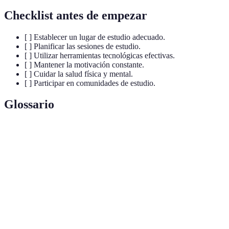
Checklist antes de empezar
[ ] Establecer un lugar de estudio adecuado.
[ ] Planificar las sesiones de estudio.
[ ] Utilizar herramientas tecnológicas efectivas.
[ ] Mantener la motivación constante.
[ ] Cuidar la salud física y mental.
[ ] Participar en comunidades de estudio.
Glossario
Terme
Définition
Proceso de aprendizaje que se lleva a cabo
Formación a
online, sin necesidad de estar presente
Distancia
físicamente en un aula.
Técnica de gestión del tiempo que involucra
Método
estudiar por 25 minutos seguido de un descanso
Pomodoro
breve.