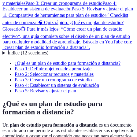
y materiales
Paso 3: Crear un cronograma de estudio
Paso 4:
Establecer un sistema de evaluación
Paso 5: Revisar y ajustar el plan
📊 Comparativa de herramientas para plan de estudio
✅ Checklist
antes de comenzar
🧠 Quiz rápido: ¿Qué es un plan de estudio?
Glossario
📺 Para ir más lejos: *Cómo crear un plan de estudio
efectivo*, una guía completa sobre el diseño de un plan de estudio
para cualquier modalidad de aprendizaje. Búscalo en YouTube con:
"crear plan de estudio formación a distancia".
Índice
(
12
secciones
)
¿Qué es un plan de estudio para formación a distancia?
Paso 1: Definir objetivos de aprendizaje
Paso 2: Seleccionar recursos y materiales
Paso 3: Crear un cronograma de estudio
Paso 4: Establecer un sistema de evaluación
Paso 5: Revisar y ajustar el plan
¿Qué es un plan de estudio para
formación a distancia?
Un
plan de estudio para formación a distancia
es un documento
estructurado que permite a los estudiantes establecer sus objetivos de
aprendizaje y organizar el contenido que necesitan para alcanzarlos.