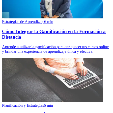
Estrategias de Aprendizaje
6
min
Cómo Integrar la Gamificación en la Formación a
Distancia
Aprende a utilizar la gamificación para enriquecer tus cursos online
y brindar una experiencia de aprendizaje única y efectiva.
Planificación y Estrategias
6
min