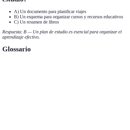
A) Un documento para planificar viajes
B) Un esquema para organizar cursos y recursos educativos
C) Un resumen de libros
Respuesta: B — Un plan de estudio es esencial para organizar el
aprendizaje efectivo.
Glossario
Terme
Définition
Formación a
Modalidad educativa que permite el aprendizaje
distancia
independiente a través de plataformas digitales.
Objetivos de
Resultados esperados de un proceso educativo, que
aprendizaje
guían el enfoque de estudio de un alumno.
Herramienta que organiza las actividades
Cronograma
académicas y personales en un calendario.