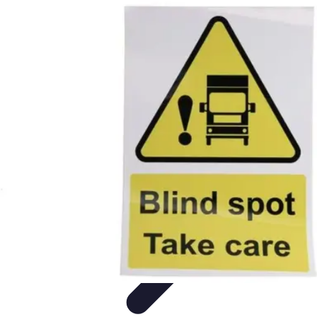
Formación a Distancia
Tutoriales
Aprendizaje Efectivo
Comparativas
Plataformas
Retos y
Soluciones
Formación a Distancia