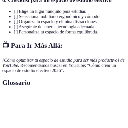
6.
Checklist para un espacio de estudio efectivo
[ ] Elige un lugar tranquilo para estudiar.
[ ] Selecciona mobiliario ergonómico y cómodo.
[ ] Organiza tu espacio y elimina distracciones.
[ ] Asegúrate de tener la tecnología adecuada.
[ ] Personaliza tu espacio de forma equilibrada.
📺 Para Ir Más Allá:
[Cómo optimizar tu espacio de estudio para ser más productivo] de
YouTube
. Recomendamos buscar en YouTube: "Cómo crear un
espacio de estudio efectivo 2026".
Glossario
Terme
Définition
Estudio del diseño de los lugares de trabajo para
Ergonomía
maximizar la comodidad y eficacia.