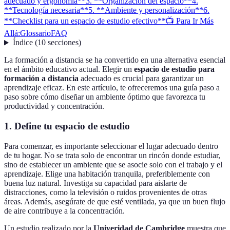
adecuado y ergonomía**
3. **Organización del espacio**
4.
**Tecnología necesaria**
5. **Ambiente y personalización**
6.
**Checklist para un espacio de estudio efectivo**
📺 Para Ir Más
Allá:
Glossario
FAQ
Índice
(
10
secciones
)
La formación a distancia se ha convertido en una alternativa esencial
en el ámbito educativo actual. Elegir un
espacio de estudio para
formación a distancia
adecuado es crucial para garantizar un
aprendizaje eficaz. En este artículo, te ofreceremos una guía paso a
paso sobre cómo diseñar un ambiente óptimo que favorezca tu
productividad y concentración.
1.
Define tu espacio de estudio
Para comenzar, es importante seleccionar el lugar adecuado dentro
de tu hogar. No se trata solo de encontrar un rincón donde estudiar,
sino de establecer un ambiente que se asocie solo con el trabajo y el
aprendizaje. Elige una habitación tranquila, preferiblemente con
buena luz natural. Investiga su capacidad para aislarte de
distracciones, como la televisión o ruidos provenientes de otras
áreas. Además, asegúrate de que esté ventilada, ya que un buen flujo
de aire contribuye a la concentración.
Un estudio realizado por la
Univeridad de Cambridge
muestra que