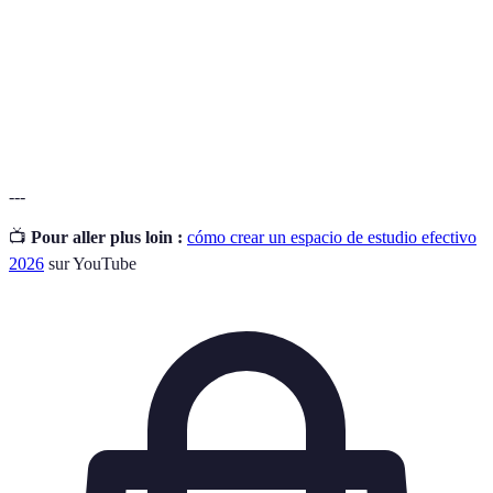
Ambiente
Conjunto de elementos físicos y emocionales que
de estudio
afectan el aprendizaje.
Formación
Modalidad educativa que posibilita el aprendizaje sin
a distancia
la necesidad de estar presente físicamente en un aula.
---
📺
Pour aller plus loin :
cómo crear un espacio de estudio efectivo
2026
sur YouTube