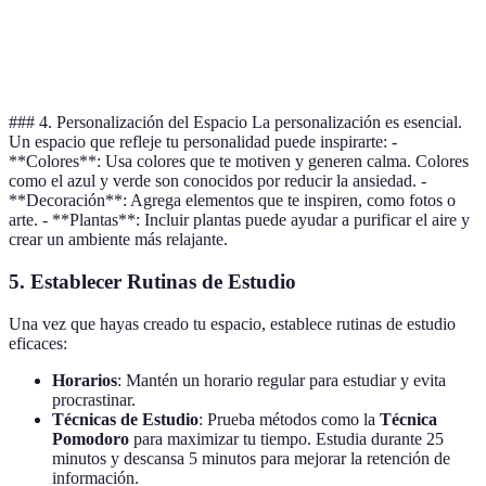
Opci
Organización
Estantería
Cajones
A la vista
A
### 4. Personalización del Espacio La personalización es esencial.
Un espacio que refleje tu personalidad puede inspirarte: -
**Colores**: Usa colores que te motiven y generen calma. Colores
como el azul y verde son conocidos por reducir la ansiedad. -
**Decoración**: Agrega elementos que te inspiren, como fotos o
arte. - **Plantas**: Incluir plantas puede ayudar a purificar el aire y
crear un ambiente más relajante.
5. Establecer Rutinas de Estudio
Una vez que hayas creado tu espacio, establece rutinas de estudio
eficaces:
Horarios
: Mantén un horario regular para estudiar y evita
procrastinar.
Técnicas de Estudio
: Prueba métodos como la
Técnica
Pomodoro
para maximizar tu tiempo. Estudia durante 25
minutos y descansa 5 minutos para mejorar la retención de
información.