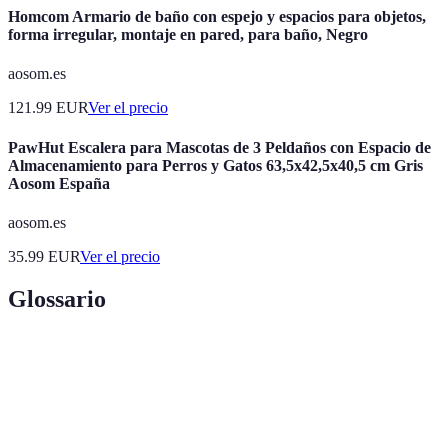
Homcom Armario de baño con espejo y espacios para objetos,
forma irregular, montaje en pared, para baño, Negro
aosom.es
121.99
EUR
Ver el precio
PawHut Escalera para Mascotas de 3 Peldaños con Espacio de
Almacenamiento para Perros y Gatos 63,5x42,5x40,5 cm Gris
Aosom España
aosom.es
35.99
EUR
Ver el precio
Glossario
Terme
Définition
Diseño de herramientas y espacios que se adaptan al
Ergonomía
cuerpo humano para evitar lesiones.