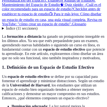
Personalización del Espacio
5. Establecer Rutinas de Estudio
6.
Mantenimiento del Espacio de Estudio
🧠 Quiz rápido: ¿Cuál es el
color recomendado para un espacio de estudio?
Checklist antes de
establecer tu espacio de estudio
📺 Para ir más lejos: Cómo diseñar
un espacio de estudio en casa, una guía visual completa. Revisa en
YouTube: "cómo crear un espacio de estudio".
Glossario
Índice
(
11
secciones
)
La
formación a distancia
ha ganado un protagonismo innegable en
los últimos años. Ya sea que estés preparándote para un examen,
aprendiendo nuevas habilidades o siguiendo un curso en línea, es
fundamental contar con un
espacio de estudio efectivo
que potencie
tu aprendizaje. En este artículo, exploraremos cómo diseñar un área
que no solo sea funcional, sino también inspiradora y motivadora,
1. Definición de un Espacio de Estudio Efectivo
Un
espacio de estudio efectivo
se define por su capacidad para
fomentar el aprendizaje y minimizar distracciones. Según un estudio
de la
Universidad de Harvard
, los estudiantes que utilizan un
espacio de estudio bien organizado tienden a obtener mejores
calificaciones y demostrar un mayor compromiso en sus estudios.
Entonces, ¿qué elementos componen un espacio efectivo?
Iluminación adecuada
: La luz natural mejora la