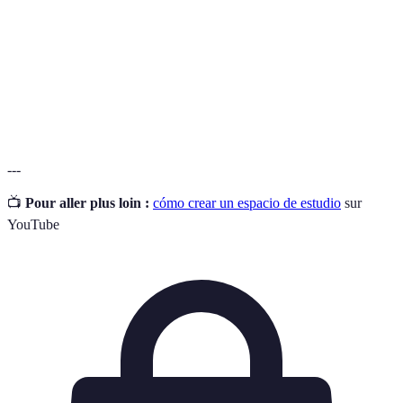
Técnica
Método de gestión del tiempo que alterna períodos
Pomodoro
de trabajo y descanso.
Espacio
Estilo de diseño que prioriza la funcionalidad y la
Minimalista
claridad visual.
---
📺
Pour aller plus loin :
cómo crear un espacio de estudio
sur
YouTube