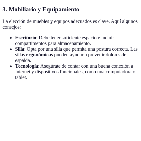
3. Mobiliario y Equipamiento
La elección de muebles y equipos adecuados es clave. Aquí algunos
consejos:
Escritorio
: Debe tener suficiente espacio e incluir
compartimentos para almacenamiento.
Silla
: Opta por una silla que permita una postura correcta. Las
sillas
ergonómicas
pueden ayudar a prevenir dolores de
espalda.
Tecnología
: Asegúrate de contar con una buena conexión a
Internet y dispositivos funcionales, como una computadora o
tablet.
Elemento
Opción A
Opción B
Opción C
Verd
Opci
Escritorio
Grande
Plegable
Pequeño
A
Opci
Silla
Ergonómica
Tradicional
Inflable
A