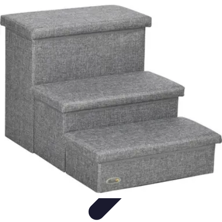
Formación a Distancia
Tutoriales
Aprendizaje Efectivo
Comparativas
Plataformas
Retos y
Soluciones
Formación a Distancia