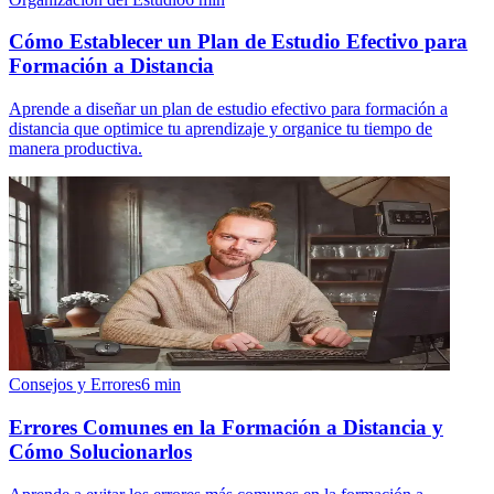
Cómo Establecer un Plan de Estudio Efectivo para
Formación a Distancia
Aprende a diseñar un plan de estudio efectivo para formación a
distancia que optimice tu aprendizaje y organice tu tiempo de
manera productiva.
Consejos y Errores
6
min
Errores Comunes en la Formación a Distancia y
Cómo Solucionarlos