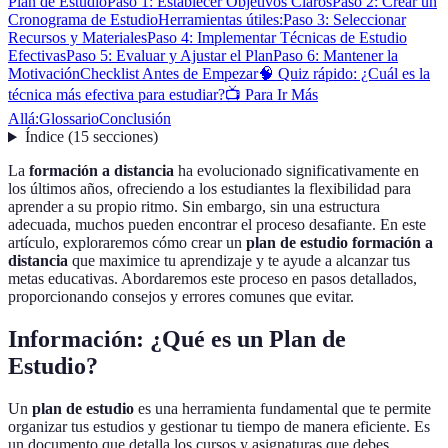
Plan de Estudio
Paso 1: Establecer Objetivos Claros
Paso 2: Crear un
Cronograma de Estudio
Herramientas útiles:
Paso 3: Seleccionar
Recursos y Materiales
Paso 4: Implementar Técnicas de Estudio
Efectivas
Paso 5: Evaluar y Ajustar el Plan
Paso 6: Mantener la
Motivación
Checklist Antes de Empezar
🧠 Quiz rápido: ¿Cuál es la
técnica más efectiva para estudiar?
📺 Para Ir Más
Allá:
Glossario
Conclusión
Índice
(
15
secciones
)
La
formación a distancia
ha evolucionado significativamente en
los últimos años, ofreciendo a los estudiantes la flexibilidad para
aprender a su propio ritmo. Sin embargo, sin una estructura
adecuada, muchos pueden encontrar el proceso desafiante. En este
artículo, exploraremos cómo crear un
plan de estudio formación a
distancia
que maximice tu aprendizaje y te ayude a alcanzar tus
metas educativas. Abordaremos este proceso en pasos detallados,
proporcionando consejos y errores comunes que evitar.
Información: ¿Qué es un Plan de
Estudio?
Un
plan de estudio
es una herramienta fundamental que te permite
organizar tus estudios y gestionar tu tiempo de manera eficiente. Es
un documento que detalla los cursos y asignaturas que debes