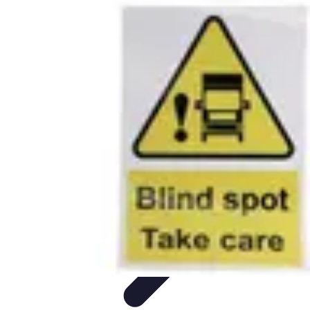
Formación a Distancia
Tutoriales
Aprendizaje Efectivo
Comparativas
Plataformas
Retos y
Soluciones
Formación a Distancia