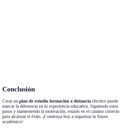
Terme
Définition
Formación
Modalidad educativa que permite el aprendizaje sin
a
necesidad de asistencia física a un lugar.
Distancia
Documento que organiza los contenidos y tiempos
Plan de
de estudio necesarios para alcanzar objetivos
Estudio
educativos.
Técnica
Método de gestión del tiempo que alterna períodos
Pomodoro
de trabajo con breves descansos.
Conclusión
Crear un
plan de estudio formación a distancia
efectivo puede
marcar la diferencia en tu experiencia educativa. Siguiendo estos
pasos y manteniendo la motivación, estarás en el camino correcto
para alcanzar el éxito. ¡Comienza hoy a organizar tu futuro
académico!