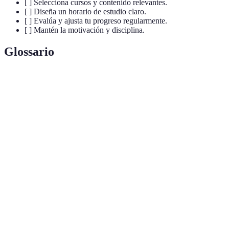
[ ] Selecciona cursos y contenido relevantes.
[ ] Diseña un horario de estudio claro.
[ ] Evalúa y ajusta tu progreso regularmente.
[ ] Mantén la motivación y disciplina.
Glossario
Terme
Définition
Un documento estructurado que incluye los
Plan de
objetivos, contenidos, métodos y cronograma de un
estudio
programa de aprendizaje.
Modalidad educativa que permite a los estudiantes
Formación
aprender sin necesidad de asistir físicamente a un
a distancia
centro educativo.
La motivación que proviene del interior del
Motivación
individuo, relacionada con el interés y la
intrínseca
satisfacción personal al aprender.