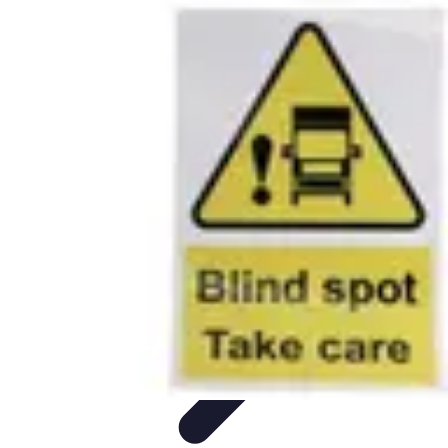
Formación a Distancia
Tutoriales
Aprendizaje Efectivo
Comparativas
Plataformas
Retos y
Soluciones
Formación a Distancia