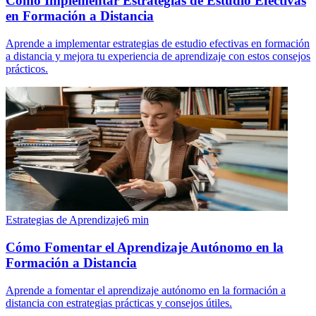
Cómo Implementar Estrategias de Estudio Efectivas
en Formación a Distancia
Aprende a implementar estrategias de estudio efectivas en formación
a distancia y mejora tu experiencia de aprendizaje con estos consejos
prácticos.
Estrategias de Aprendizaje
6
min
Cómo Fomentar el Aprendizaje Autónomo en la
Formación a Distancia
Aprende a fomentar el aprendizaje autónomo en la formación a
distancia con estrategias prácticas y consejos útiles.