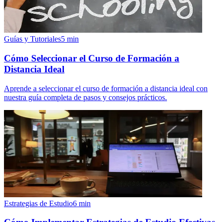
Guías y Tutoriales
5
min
Cómo Seleccionar el Curso de Formación a
Distancia Ideal
Aprende a seleccionar el curso de formación a distancia ideal con
nuestra guía completa de pasos y consejos prácticos.
Estrategias de Estudio
6
min