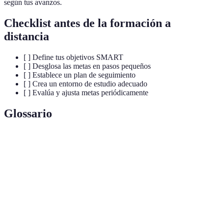
según tus avanzos.
Checklist antes de la formación a
distancia
[ ] Define tus objetivos SMART
[ ] Desglosa las metas en pasos pequeños
[ ] Establece un plan de seguimiento
[ ] Crea un entorno de estudio adecuado
[ ] Evalúa y ajusta metas periódicamente
Glossario
Terme
Définition
Un método para establecer objetivos claros y
Metas SMART
alcanzables, que son Específicos, Medibles,
Alcanzables, Relevantes y Temporales.
La acción de retrasar o posponer tareas o