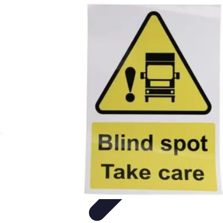
Formación a Distancia
Tutoriales
Aprendizaje Efectivo
Comparativas
Plataformas
Retos y
Soluciones
Formación a Distancia