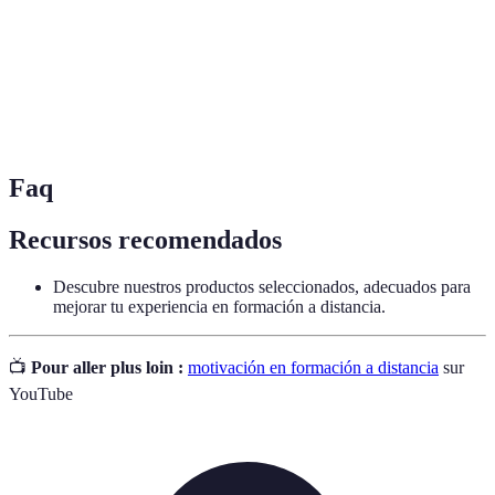
Procrastinación
decisiones necesarias, a menudo asociada con la
mala gestión del tiempo.
El espacio físico y mental que se crea para
Entorno de
facilitar el aprendizaje y la concentración de un
estudio
estudiante.
Faq
Recursos recomendados
Descubre nuestros productos seleccionados, adecuados para
mejorar tu experiencia en formación a distancia.
📺
Pour aller plus loin :
motivación en formación a distancia
sur
YouTube