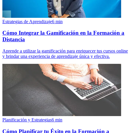
Estrategias de Aprendizaje
6
min
Cómo Integrar la Gamificación en la Formación a
Distancia
Aprende a utilizar la gamificación para enriquecer tus cursos online
y brindar una experiencia de aprendizaje única y efectiva.
Planificación y Estrategias
6
min
Cómo Planificar tu Éxito en la Formación a