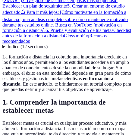
(SMART)
3. Desglose de las metas en pasos más pequeños
4.
Establecer un plan de seguimiento
5. Crear un entorno de estudio
adecuado
📺 Para ir más lejos: [Cómo motivarte en la formación a
distancia], una análisis completo sobre cómo mantenerte motivado
durante tus estudios online. Busca en YouTube: `motivación en
formación a distancia`.
6. Prueba y evaluación de tus metas
Checklist
antes de la formación a distancia
Glossario
Faq
Recursos
recomendados
Índice
(
12
secciones
)
La formación a distancia ha cobrado una importancia creciente en
los últimos años, permitiendo a los estudiantes acceder a un amplio
abanico de conocimientos desde la comodidad de su hogar. Sin
embargo, el éxito en esta modalidad depende en gran parte de cómo
estableces y gestionas tus
metas efectivas en formación a
distancia
. En este artículo, te brindaremos un tutorial completo para
que puedas definir y alcanzar tus objetivos de aprendizaje.
1. Comprender la importancia de
establecer metas
Establecer metas es crucial en cualquier proceso educativo, y más
aún en la formación a distancia. Las metas actúan como un mapa
que guía tu aprendizaje, te da dirección y te ayuda a mantener la