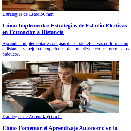
Estrategias de Estudio
6
min
Cómo Implementar Estrategias de Estudio Efectivas
en Formación a Distancia
Aprende a implementar estrategias de estudio efectivas en formación
a distancia y mejora tu experiencia de aprendizaje con estos consejos
prácticos.
Estrategias de Aprendizaje
6
min
Cómo Fomentar el Aprendizaje Autónomo en la