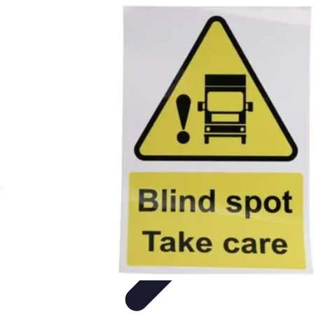
Formación a Distancia
Tutoriales
Aprendizaje Efectivo
Comparativas
Plataformas
Retos y
Soluciones
Formación a Distancia