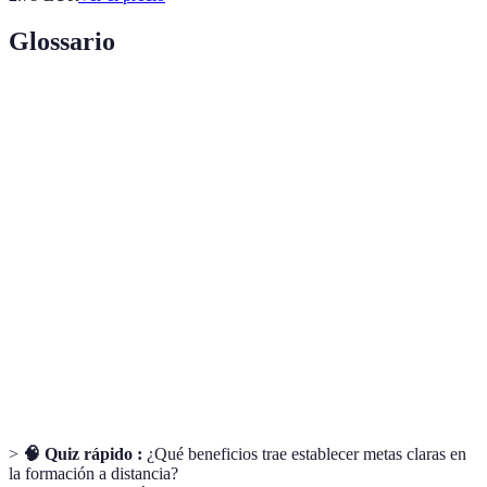
Glossario
Terme
Définition
Un marco que ayuda a establecer objetivos
Metas SMART
Específicos, Medibles, Alcanzables, Relevantes
y Temporales.
Un método de enseñanza que permite aprender
Formación a
desde cualquier lugar, generalmente a través de
distancia
plataformas digitales.
El acto de rendir cuentas por el cumplimiento
Responsabilidad
de objetivos establecidos.
>
🧠 Quiz rápido :
¿Qué beneficios trae establecer metas claras en
la formación a distancia?