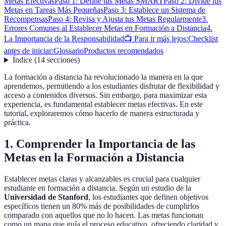
Metas Efectivas
Paso 1: Define tus Metas SMART
Paso 2: Divide tus
Metas en Tareas Más Pequeñas
Paso 3: Establece un Sistema de
Recompensas
Paso 4: Revisa y Ajusta tus Metas Regularmente
3.
Errores Comunes al Establecer Metas en Formación a Distancia
4.
La Importancia de la Responsabilidad
📺 Para ir más lejos:
Checklist
antes de iniciar:
Glossario
Productos recomendados
Índice
(
14
secciones
)
La formación a distancia ha revolucionado la manera en la que
aprendemos, permitiendo a los estudiantes disfrutar de flexibilidad y
acceso a contenidos diversos. Sin embargo, para maximizar esta
experiencia, es fundamental establecer metas efectivas. En este
tutorial, exploraremos cómo hacerlo de manera estructurada y
práctica.
1. Comprender la Importancia de las
Metas en la Formación a Distancia
Establecer metas claras y alcanzables es crucial para cualquier
estudiante en formación a distancia. Según un estudio de la
Universidad de Stanford
, los estudiantes que definen objetivos
específicos tienen un 80% más de posibilidades de cumplirlos
comparado con aquellos que no lo hacen. Las metas funcionan
como un mapa que guía el proceso educativo, ofreciendo claridad y