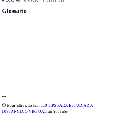
.
eficaz en formación a distancia
Glossario
Terme
Définition
Formación a
Modalidad de educación que permite aprender
Distancia
sin asistir físicamente a un aula.
Metodología
Técnica para establecer objetivos específicos y
S.M.A.R.T
alcanzables.
Proceso por el cual el aprendiz evalúa su propio
Autoevaluación
progreso y comprensión del material.
---
📺
Pour aller plus loin :
10 TIPS PARA ESTUDIAR A
DISTANCIA O VIRTUAL
sur YouTube