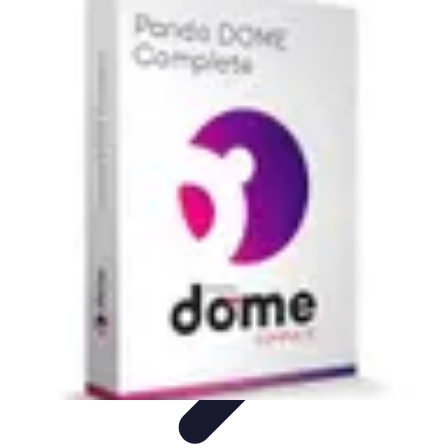
Formación a Distancia
Tutoriales
Aprendizaje Efectivo
Comparativas
Plataformas
Retos y
Soluciones
Formación a Distancia