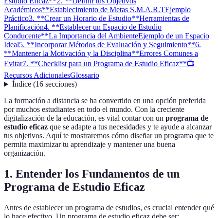
Estudio Eficaz**
2. **Definir tus Objetivos
Académicos**
Establecimiento de Metas S.M.A.R.T
Ejemplo
Práctico
3. **Crear un Horario de Estudio**
Herramientas de
Planificación
4. **Establecer un Espacio de Estudio
Conducente**
La Importancia del Ambiente
Ejemplo de un Espacio
Ideal
5. **Incorporar Métodos de Evaluación y Seguimiento**
6.
**Mantener la Motivación y la Disciplina**
Errores Comunes a
Evitar
7. **Checklist para un Programa de Estudio Eficaz**
📺
Recursos Adicionales
Glossario
Índice
(
16
secciones
)
La formación a distancia se ha convertido en una opción preferida
por muchos estudiantes en todo el mundo. Con la creciente
digitalización de la educación, es vital contar con un
programa de
estudio eficaz
que se adapte a tus necesidades y te ayude a alcanzar
tus objetivos. Aquí te mostraremos cómo diseñar un programa que te
permita maximizar tu aprendizaje y mantener una buena
organización.
1.
Entender los Fundamentos de un
Programa de Estudio Eficaz
Antes de establecer un programa de estudios, es crucial entender qué
lo hace efectivo. Un programa de estudio eficaz debe ser: