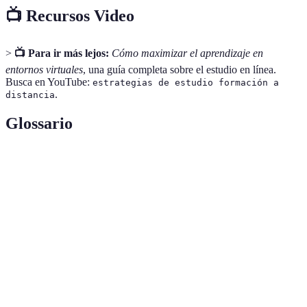
📺 Recursos Video
>
📺 Para ir más lejos:
Cómo maximizar el aprendizaje en
entornos virtuales
, una guía completa sobre el estudio en línea.
Busca en YouTube:
estrategias de estudio formación a
.
distancia
Glossario
Terme
Définition
Rutina de
Un programa estructurado para el aprendizaje y la
estudio
revisión de materiales académicos.
Técnica
Método de gestión del tiempo que alterna períodos de
Pomodoro
trabajo con breves descansos.
Estudio
Métodos de aprendizaje que implican interactuar con
activo
el material, como resumir o discutir.