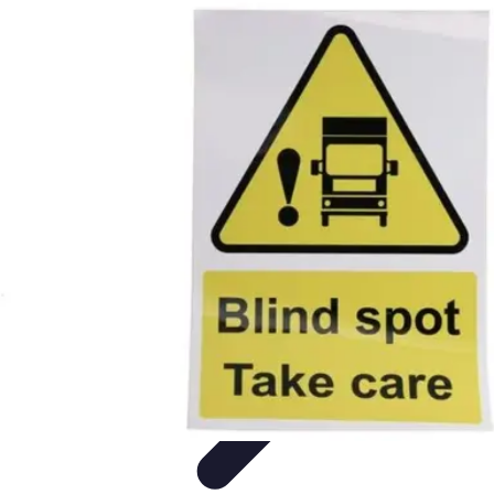
Formación a Distancia
Tutoriales
Aprendizaje Efectivo
Comparativas
Plataformas
Retos y
Soluciones
Formación a Distancia