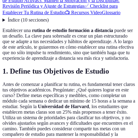
de Estudio Activas
5. Mantén la Motivación y la Disciplina
6.
Revisión Periódica y Ajuste de Estrategias
✅ Checklist para
Establecer Tu Rutina de Estudio
📺 Recursos Video
Glossario
Índice
(
10
secciones
)
Establecer una
rutina de estudio formación a distancia
puede ser
un desafío. La clave para sobresalir es crear un plan estructurado
que se adapte a tus necesidades y hábitos de aprendizaje. A lo largo
de este artículo, te guiaremos en cómo establecer una rutina efectiva
que no sólo impulse tu rendimiento, sino que también haga que tu
experiencia de aprendizaje a distancia sea más rica y satisfactoria.
1. Define tus Objetivos de Estudio
Antes de comenzar a planificar tu rutina, es fundamental tener claros
tus objetivos académicos. Pregúntate: ¿Qué quieres lograr en este
curso? Define metas específicas y medibles, como completar un
módulo cada semana o dedicar un mínimo de 15 horas a la semana a
estudiar. Según la
Universidad de Harvard
, los estudiantes que
establecen metas claras son un 25% más propensos a tener éxito.
Utiliza un sistema de prioridades para clasificar tus objetivos, y no
olvides ajustarlos según avances y dificultades que encuentres en el
camino. También puedes considerar compartir tus metas con un
compañero de estudio para mantener la responsabilidad y la