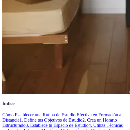
Índice
Cómo Establecer una Rutina de Estudio Efectiva en Formación a
Distancia
1. Define tus Objetivos de Estudio
2. Crea un Horario
Estructurado
3. Establece tu Espacio de Estudio
4. Utiliza Técnicas