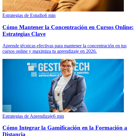
Estrategias de Estudio
6
min
Cómo Mantener la Concentración en Cursos Online:
Estrategias Clave
Aprende técnicas efectivas para mantener la concentración en tus
cursos online y maximiza tu aprendizaje en 2026.
Estrategias de Aprendizaje
6
min
Cómo Integrar la Gamificación en la Formación a
Distancia