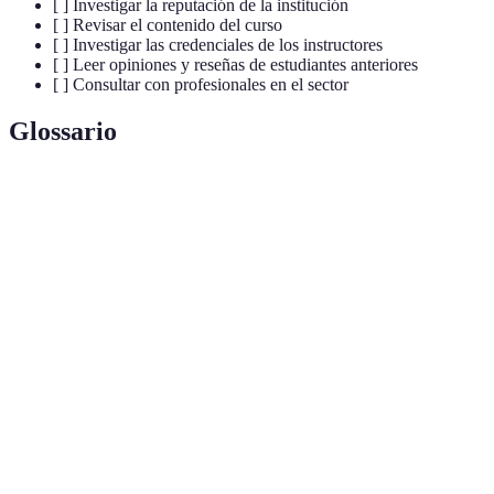
[ ] Investigar la reputación de la institución
[ ] Revisar el contenido del curso
[ ] Investigar las credenciales de los instructores
[ ] Leer opiniones y reseñas de estudiantes anteriores
[ ] Consultar con profesionales en el sector
Glossario
Terme
Définition
Certificación que valida la calidad y competencia
Acreditación
de una institución educativa.
Listado detallado de los temas que se abordarán en
Temario
un curso.
Documento que acredita la finalización y
Certificación
aprobación de un curso de formación.