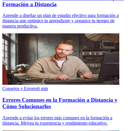
Formación a Distancia
Aprende a diseñar un plan de estudio efectivo para formación a
distancia que optimice tu aprendizaje y organice tu tiempo de
manera productiva.
Consejos y Errores
6
min
Errores Comunes en la Formación a Distancia y
Cómo Solucionarlos
Aprende a evitar los errores más comunes en la formación a
distancia. Mejora tu experiencia y rendimiento educativo.