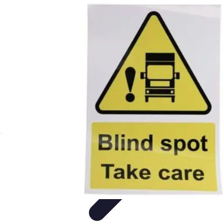
Formación a Distancia
Tutoriales
Aprendizaje Efectivo
Comparativas
Plataformas
Retos y
Soluciones
Formación a Distancia