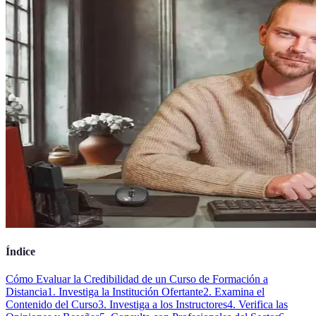
Índice
Cómo Evaluar la Credibilidad de un Curso de Formación a
Distancia
1. Investiga la Institución Ofertante
2. Examina el
Contenido del Curso
3. Investiga a los Instructores
4. Verifica las