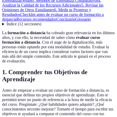
Enseñanza
Ejemplo: Métodos de Enseñanza Comparativos
4.
Analizar la Calidad de los Recursos Adicionales
5. Revisar las
Opiniones de Otros Estudiantes
6. Medir tu Progreso y
Resultados
Checklist antes de evaluar un curso de formación a
distancia
Recursos recomendados
Conclusión
Glossario
Índice
(
12
secciones
)
La
formación a distancia
ha cobrado gran relevancia en los últimos
años, y con ello, la necesidad de saber cómo
evaluar curso
formación a distancia
. Con el auge de la digitalización, más
personas están optando por esta modalidad de estudio. Evaluar la
eficiencia de un curso implica considerar varios factores que van
más allá del simple contenido. Este artículo te guiará en el proceso
de evaluación.
1. Comprender tus Objetivos de
Aprendizaje
Antes de empezar a evaluar un curso de formación a distancia, es
esencial que definas tus propios objetivos de aprendizaje. Esto te
permitirá tener un punto de referencia a la hora de medir la eficacia
del curso. Pregúntate: ¿Qué habilidades quiero adquirir? ¿Qué
conocimientos necesito mejorar? Tomarte el tiempo para escribir tus
objetivos te ayudará a comparar el contenido del curso con tus