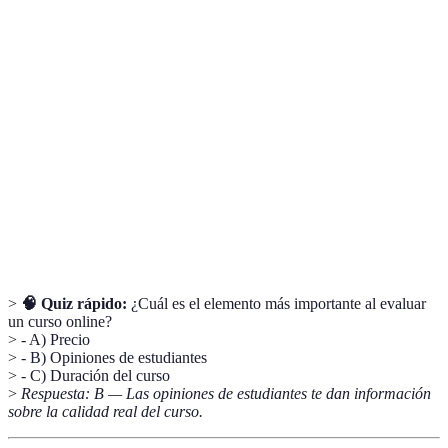
Modalidad de enseñanza donde los estudiantes y
Formación
docentes están separados físicamente para realizar
a distancia
el proceso educativo.
Metodología
Conjunto de métodos y técnicas utilizadas para
de
facilitar el aprendizaje.
enseñanza
Recursos
Material extra que complementa la formación y
adicionales
ayuda en el proceso de aprendizaje.
>
🧠 Quiz rápido:
¿Cuál es el elemento más importante al evaluar
un curso online?
> - A) Precio
> - B) Opiniones de estudiantes
> - C) Duración del curso
>
Respuesta: B — Las opiniones de estudiantes te dan información
sobre la calidad real del curso.