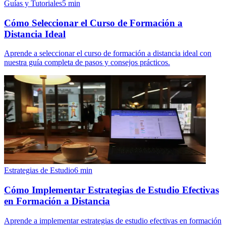
Guías y Tutoriales
5
min
Cómo Seleccionar el Curso de Formación a
Distancia Ideal
Aprende a seleccionar el curso de formación a distancia ideal con
nuestra guía completa de pasos y consejos prácticos.
Estrategias de Estudio
6
min
Cómo Implementar Estrategias de Estudio Efectivas
en Formación a Distancia
Aprende a implementar estrategias de estudio efectivas en formación