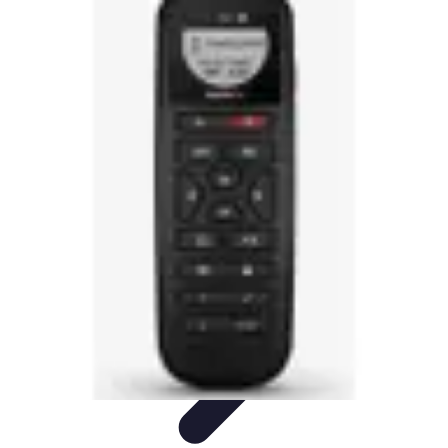
Formación a Distancia
Tutoriales
Aprendizaje Efectivo
Comparativas
Plataformas
Retos y
Soluciones
Formación a Distancia