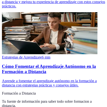
a distancia y mejora tu experiencia de aprendizaje con estos consejos
prácticos.
Estrategias de Aprendizaje
6
min
Cómo Fomentar el Aprendizaje Autónomo en la
Formación a Distancia
Aprende a fomentar el aprendizaje autónomo en la formación a
distancia con estrategias prácticas y consejos útiles.
Formación a Distancia
Tu fuente de información para saber todo sobre
formacion a
distancia
.