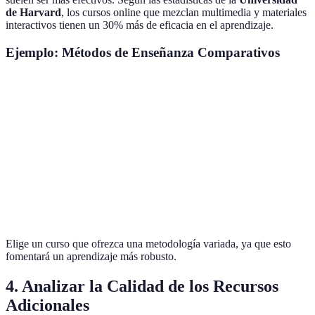
de Harvard
, los cursos online que mezclan multimedia y materiales
interactivos tienen un 30% más de eficacia en el aprendizaje.
Ejemplo: Métodos de Enseñanza Comparativos
Método
Ventajas
Desventajas
1. Videos
Visual y práctico
Puede ser pasivo
2. Lecturas
Profundidad de contenido
Monótono
3. Foros
Interacción
Puede generar ruido
Elige un curso que ofrezca una metodología variada, ya que esto
fomentará un aprendizaje más robusto.
4. Analizar la Calidad de los Recursos
Adicionales