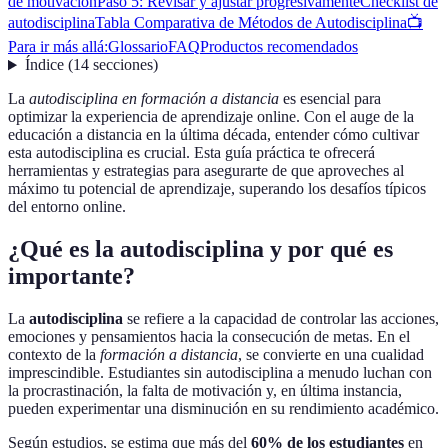
de motivación
Paso 5: Revisar y ajustar progresivamente
Checklist de
autodisciplina
Tabla Comparativa de Métodos de Autodisciplina
📺
Para ir más allá:
Glossario
FAQ
Productos recomendados
Índice
(
14
secciones
)
La
autodisciplina en formación a distancia
es esencial para
optimizar la experiencia de aprendizaje online. Con el auge de la
educación a distancia en la última década, entender cómo cultivar
esta autodisciplina es crucial. Esta guía práctica te ofrecerá
herramientas y estrategias para asegurarte de que aproveches al
máximo tu potencial de aprendizaje, superando los desafíos típicos
del entorno online.
¿Qué es la autodisciplina y por qué es
importante?
La
autodisciplina
se refiere a la capacidad de controlar las acciones,
emociones y pensamientos hacia la consecución de metas. En el
contexto de la
formación a distancia
, se convierte en una cualidad
imprescindible. Estudiantes sin autodisciplina a menudo luchan con
la procrastinación, la falta de motivación y, en última instancia,
pueden experimentar una disminución en su rendimiento académico.
Según estudios, se estima que más del
60% de los estudiantes
en