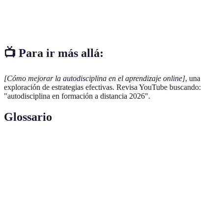
Revisar y
Mejora
desanimar si
Muy alta
ajustar
continua
no se ve
progreso
📺 Para ir más allá:
[Cómo mejorar la autodisciplina en el aprendizaje online]
, una
exploración de estrategias efectivas. Revisa YouTube buscando:
"autodisciplina en formación a distancia 2026".
Glossario
Terme
Définition
Capacidad de controlar las propias acciones y
Autodisciplina
pensamientos.
Estrategia para fijar objetivos claros y
Metas SMART
específicos.