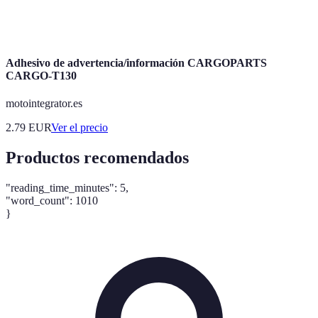
Procrastinación
Retrasar tareas, lo cual afecta la productividad.
Adhesivo de advertencia/información CARGOPARTS
CARGO-T130
motointegrator.es
2.79
EUR
Ver el precio
Productos recomendados
"reading_time_minutes": 5,
"word_count": 1010
}