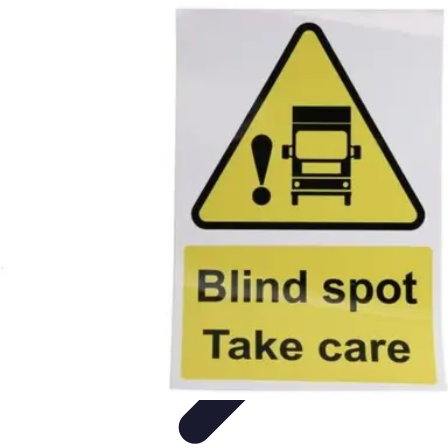
Formación a Distancia
Tutoriales
Aprendizaje Efectivo
Comparativas
Plataformas
Retos y
Soluciones
Formación a Distancia