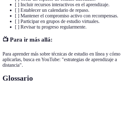
[ ] Incluir recursos interactivos en el aprendizaje.
[ ] Establecer un calendario de repaso.
[ ] Mantener el compromiso activo con recompensas.
[ ] Participar en grupos de estudio virtuales.
[ ] Revisar tu progreso regularmente.
📺 Para ir más allá:
Para aprender más sobre técnicas de estudio en línea y cómo
aplicarlas, busca en YouTube: "estrategias de aprendizaje a
distancia".
Glossario
Terme
Définition
Un acrónimo que se utiliza para establecer objetivos
Metas
específicos, medibles, alcanzables, relevantes y
SMART
temporales.