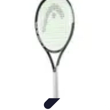
Formación a Distancia
Tutoriales
Aprendizaje Efectivo
Comparativas
Plataformas
Retos y
Soluciones
Formación a Distancia