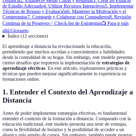
Distancia
2. Establecer Metas Claras y Realistas
3. Crear un Espacio
de Estudio Adecuado
4. Utilizar Recursos Interactivos
5. Implementar
Técnicas de Repaso y Evaluación
6. Mantener la Motivación y el
Compromiso
7. Compartir y Colaborar con Compañeros
8. Revisión
Continua de tu Progreso
✅ Check-list de Estrategias
📺 Para ir más
allá:
Glossario
Índice
(
12
secciones
)
El aprendizaje a distancia ha revolucionado la educación,
permitiendo que muchos accedan a conocimientos y habilidades
desde la comodidad de su hogar. Sin embargo, este modelo presenta
ciertos desafíos que requieren la implementación de
estrategias de
aprendizaje efectivas
. En este artículo, exploraremos prácticas y
técnicas que pueden mejorar significativamente tu experiencia en
formaciones online.
1. Entender el Contexto del Aprendizaje a
Distancia
Antes de poder implementar estrategias efectivas, es fundamental
entender el contexto de la formación a distancia. Comparado con la
educación tradicional, este modelo presenta una serie de ventajas,
como la flexibilidad de horarios y la posibilidad de acceder a un
abanico más amplio de cursos. Sin embargo, también puede generar