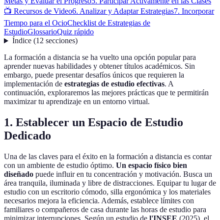
Metas y Evaluar el Progreso
5. Participar Activamente en las Clases
📺 Recursos de Video
6. Analizar y Adaptar Estrategias
7. Incorporar
Tiempo para el Ocio
Checklist de Estrategias de
Estudio
Glossario
Quiz rápido
Índice
(
12
secciones
)
La formación a distancia se ha vuelto una opción popular para
aprender nuevas habilidades y obtener títulos académicos. Sin
embargo, puede presentar desafíos únicos que requieren la
implementación de
estrategias de estudio efectivas
. A
continuación, exploraremos las mejores prácticas que te permitirán
maximizar tu aprendizaje en un entorno virtual.
1. Establecer un Espacio de Estudio
Dedicado
Una de las claves para el éxito en la formación a distancia es contar
con un ambiente de estudio óptimo.
Un espacio físico bien
diseñado
puede influir en tu concentración y motivación. Busca un
área tranquila, iluminada y libre de distracciones. Equipar tu lugar de
estudio con un escritorio cómodo, silla ergonómica y los materiales
necesarios mejora la eficiencia. Además, establece límites con
familiares o compañeros de casa durante las horas de estudio para
minimizar interrupciones. Según un estudio de
l'INSEE
(2025), el