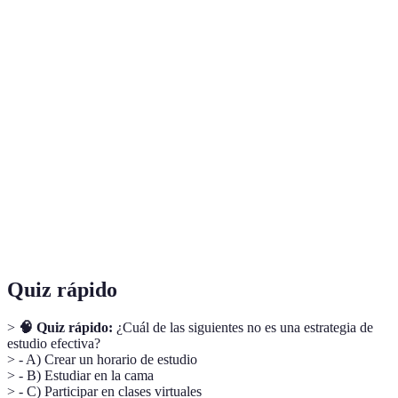
Terme
Définition
Espacio
de
Área designada para el estudio, libre de distracciones.
Estudio
Técnica de gestión del tiempo, enfocándose en
Técnica
trabajar durante chunks cortos seguidos de breves
Pomodoro
descansos.
Estrategia para establecer objetivos claros en el
Metas
ámbito del aprendizaje, asegurando su relevancia y
SMART
alcanzabilidad.
Quiz rápido
>
🧠 Quiz rápido:
¿Cuál de las siguientes no es una estrategia de
estudio efectiva?
> - A) Crear un horario de estudio
> - B) Estudiar en la cama
> - C) Participar en clases virtuales