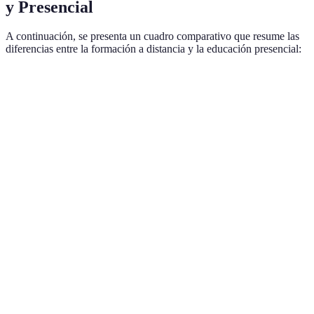
y Presencial
A continuación, se presenta un cuadro comparativo que resume las
diferencias entre la formación a distancia y la educación presencial:
Característica
Formación a Distancia
Educación Presencial
Flexibilidad
Alta
Baja
Interacción
Limitada
Alta
Directa
Accesibilidad
Muy alta
Baja
Geográfica
Generalmente más
Costos
Generalmente más bajos
altos