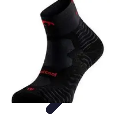
Formación a Distancia
Tutoriales
Aprendizaje Efectivo
Comparativas
Plataformas
Retos y
Soluciones
Formación a Distancia