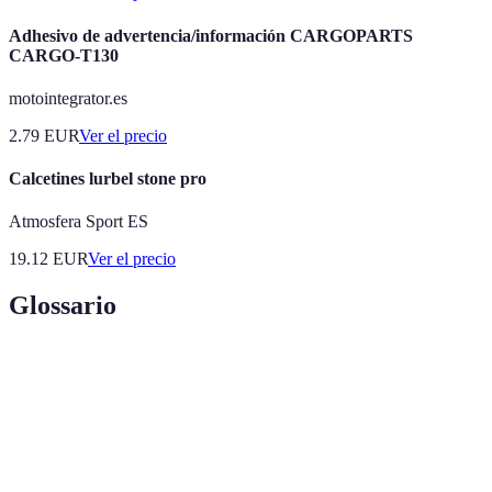
Adhesivo de advertencia/información CARGOPARTS
CARGO-T130
motointegrator.es
2.79
EUR
Ver el precio
Calcetines lurbel stone pro
Atmosfera Sport ES
19.12
EUR
Ver el precio
Glossario
Terme
Définition
Plataforma
Sistema que permite la gestión y entrega de
Educativa
contenido educativo en línea.