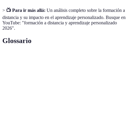
>
📺 Para ir más allá:
Un análisis completo sobre la formación a
distancia y su impacto en el aprendizaje personalizado. Busque en
YouTube: "formación a distancia y aprendizaje personalizado
2026".
Glossario
Término
Definición
Educación que se realiza a través de Internet,
E-learning
utilizando diversos tipos de contenido
multimedia.
Capacidad de un sistema educativo para ajustarse
Adaptabilidad
a las necesidades y estilos de aprendizaje de cada
alumno.
Plataforma de
Software que permite la gestión y distribución
aprendizaje
de contenido educativo en línea.