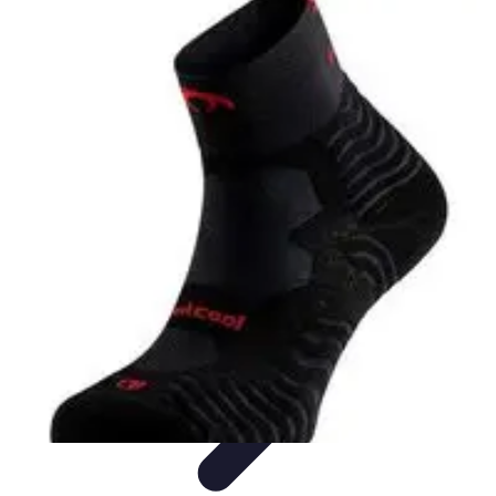
Formación a Distancia
Tutoriales
Aprendizaje Efectivo
Comparativas
Plataformas
Retos y
Soluciones
Formación a Distancia