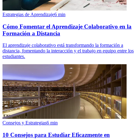
Estrategias de Aprendizaje
6
min
Cómo Fomentar el Aprendizaje Colaborativo en la
Formación a Distancia
El aprendizaje colaborativo está transformando la formación a
distancia, fomentando la interacción y el trabajo en equipo entre los
estudiantes.
Consejos y Estrategias
6
min
10 Consejos para Estudiar Eficazmente en