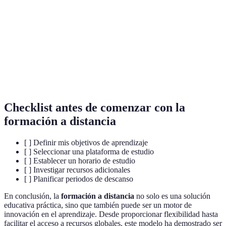
LMS
Plataformas utilizadas para administrar cursos en línea.
Plataforma de aprendizaje en línea que ofrece cursos
Coursera
de universidades.
Herramienta de videoconferencia utilizada para clases
Zoom
en línea.
Checklist antes de comenzar con la
formación a distancia
[ ] Definir mis objetivos de aprendizaje
[ ] Seleccionar una plataforma de estudio
[ ] Establecer un horario de estudio
[ ] Investigar recursos adicionales
[ ] Planificar periodos de descanso
En conclusión, la
formación a distancia
no solo es una solución
educativa práctica, sino que también puede ser un motor de
innovación en el aprendizaje. Desde proporcionar flexibilidad hasta
facilitar el acceso a recursos globales, este modelo ha demostrado ser