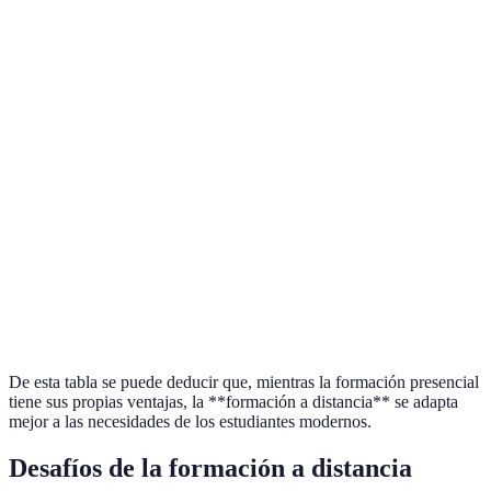
Alta, permite organizar
Flexibilidad
Baja, horarios fijos
horarios
Limitada, depende de
Interacción
Alta, interacción física
herramientas
Acceso a
Online, acceso
Físico, puede ser
materiales
constante
limitado
Alta, se adapta
Adaptabilidad
Baja, cambios difíciles
sincrónica/asíncrona
De esta tabla se puede deducir que, mientras la formación presencial
tiene sus propias ventajas, la **formación a distancia** se adapta
mejor a las necesidades de los estudiantes modernos.
Desafíos de la formación a distancia