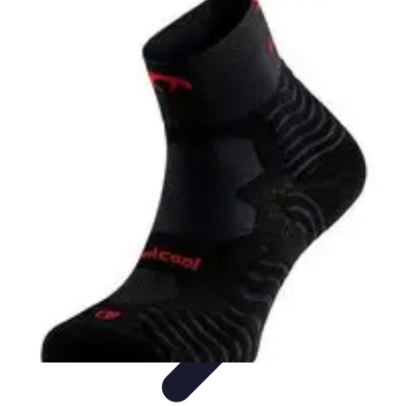
Formación a Distancia
Tutoriales
Aprendizaje Efectivo
Comparativas
Plataformas
Retos y
Soluciones
Formación a Distancia