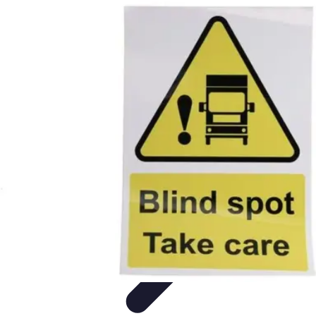
Formación a Distancia
Tutoriales
Aprendizaje Efectivo
Comparativas
Plataformas
Retos y
Soluciones
Formación a Distancia