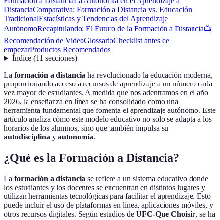
Formación a Distancia
La Autonomía en el Aprendizaje a
Distancia
Comparativa: Formación a Distancia vs. Educación
Tradicional
Estadísticas y Tendencias del Aprendizaje
Autónomo
Recapitulando: El Futuro de la Formación a Distancia
📺
Recomendación de Video
Glossario
Checklist antes de
empezar
Productos Recomendados
Índice
(
11
secciones
)
La
formación a distancia
ha revolucionado la educación moderna,
proporcionando acceso a recursos de aprendizaje a un número cada
vez mayor de estudiantes. A medida que nos adentramos en el año
2026, la enseñanza en línea se ha consolidado como una
herramienta fundamental que fomenta el aprendizaje autónomo. Este
artículo analiza cómo este modelo educativo no solo se adapta a los
horarios de los alumnos, sino que también impulsa su
autodisciplina
y
autonomía
.
¿Qué es la Formación a Distancia?
La
formación a distancia
se refiere a un sistema educativo donde
los estudiantes y los docentes se encuentran en distintos lugares y
utilizan herramientas tecnológicas para facilitar el aprendizaje. Esto
puede incluir el uso de plataformas en línea, aplicaciones móviles, y
otros recursos digitales. Según estudios de
UFC-Que Choisir
, se ha