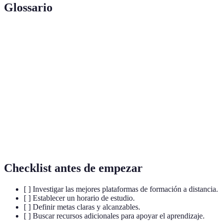
Glossario
Terme
Définition
Formación a
Método educativo donde los estudiantes
Distancia
aprenden en línea.
Capacidad de un estudiante para gestionar su
Autonomía
propio aprendizaje.
Habilidad de controlar su comportamiento y
Autodisciplina
mantenerse enfocado en los objetivos.
Checklist antes de empezar
[ ] Investigar las mejores plataformas de formación a distancia.
[ ] Establecer un horario de estudio.
[ ] Definir metas claras y alcanzables.
[ ] Buscar recursos adicionales para apoyar el aprendizaje.