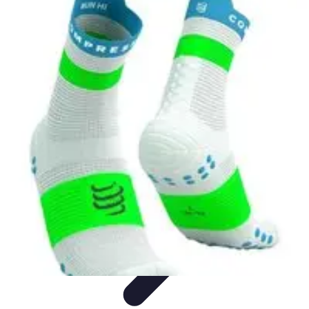
Formación a Distancia
Tutoriales
Aprendizaje Efectivo
Comparativas
Plataformas
Retos y
Soluciones
Formación a Distancia