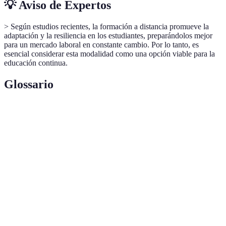
💡 Aviso de Expertos
> Según estudios recientes, la formación a distancia promueve la
adaptación y la resiliencia en los estudiantes, preparándolos mejor
para un mercado laboral en constante cambio. Por lo tanto, es
esencial considerar esta modalidad como una opción viable para la
educación continua.
Glossario
Terme
Définition
E-learning
Educación a través de plataformas digitales.
Reconocimiento oficial de la calidad de un
Acreditación
programa educativo.
Sistema en línea que se utiliza para gestionar
Plataforma
cursos y contenido educativo.