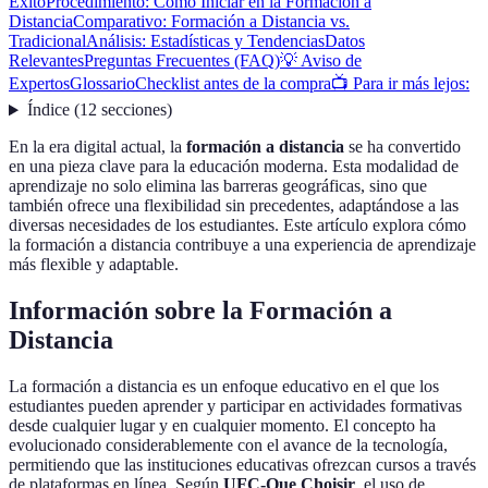
Éxito
Procedimiento: Cómo Iniciar en la Formación a
Distancia
Comparativo: Formación a Distancia vs.
Tradicional
Análisis: Estadísticas y Tendencias
Datos
Relevantes
Preguntas Frecuentes (FAQ)
💡 Aviso de
Expertos
Glossario
Checklist antes de la compra
📺 Para ir más lejos:
Índice
(
12
secciones
)
En la era digital actual, la
formación a distancia
se ha convertido
en una pieza clave para la educación moderna. Esta modalidad de
aprendizaje no solo elimina las barreras geográficas, sino que
también ofrece una flexibilidad sin precedentes, adaptándose a las
diversas necesidades de los estudiantes. Este artículo explora cómo
la formación a distancia contribuye a una experiencia de aprendizaje
más flexible y adaptable.
Información sobre la Formación a
Distancia
La formación a distancia es un enfoque educativo en el que los
estudiantes pueden aprender y participar en actividades formativas
desde cualquier lugar y en cualquier momento. El concepto ha
evolucionado considerablemente con el avance de la tecnología,
permitiendo que las instituciones educativas ofrezcan cursos a través
de plataformas en línea. Según
UFC-Que Choisir
, el uso de