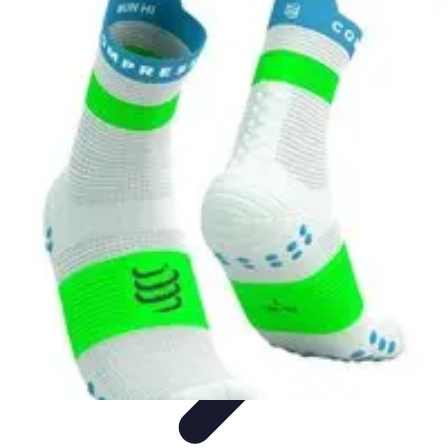
Formación a Distancia
Tutoriales
Aprendizaje Efectivo
Comparativas
Plataformas
Retos y
Soluciones
Formación a Distancia