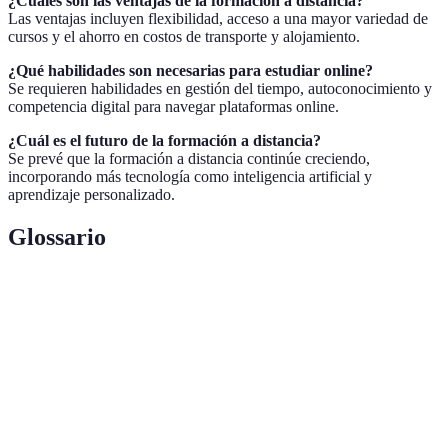
¿Cuáles son las ventajas de la formación a distancia?
Las ventajas incluyen flexibilidad, acceso a una mayor variedad de
cursos y el ahorro en costos de transporte y alojamiento.
¿Qué habilidades son necesarias para estudiar online?
Se requieren habilidades en gestión del tiempo, autoconocimiento y
competencia digital para navegar plataformas online.
¿Cuál es el futuro de la formación a distancia?
Se prevé que la formación a distancia continúe creciendo,
incorporando más tecnología como inteligencia artificial y
aprendizaje personalizado.
Glossario
Terme
Définition
Realidad
Tecnología que superpone información digital
Aumentada
en el mundo real a través de dispositivos.
Comunicación en tiempo real a través de
Videoconferencia
video entre dos o más personas.