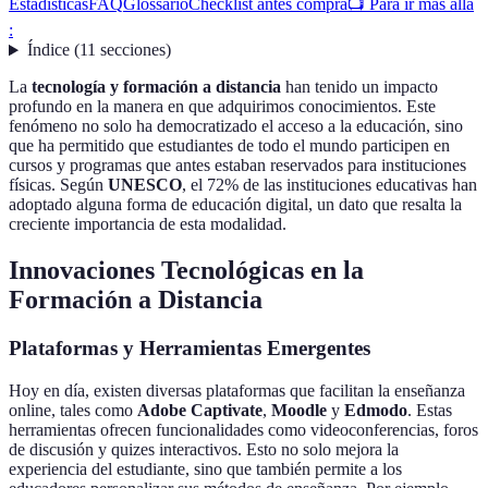
Estadísticas
FAQ
Glossario
Checklist antes compra
📺 Para ir más allá
:
Índice
(
11
secciones
)
La
tecnología y formación a distancia
han tenido un impacto
profundo en la manera en que adquirimos conocimientos. Este
fenómeno no solo ha democratizado el acceso a la educación, sino
que ha permitido que estudiantes de todo el mundo participen en
cursos y programas que antes estaban reservados para instituciones
físicas. Según
UNESCO
, el 72% de las instituciones educativas han
adoptado alguna forma de educación digital, un dato que resalta la
creciente importancia de esta modalidad.
Innovaciones Tecnológicas en la
Formación a Distancia
Plataformas y Herramientas Emergentes
Hoy en día, existen diversas plataformas que facilitan la enseñanza
online, tales como
Adobe Captivate
,
Moodle
y
Edmodo
. Estas
herramientas ofrecen funcionalidades como videoconferencias, foros
de discusión y quizes interactivos. Esto no solo mejora la
experiencia del estudiante, sino que también permite a los