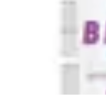
Formación a Distancia
Tutoriales
Aprendizaje Efectivo
Comparativas
Plataformas
Retos y Solu
Formación a Distancia