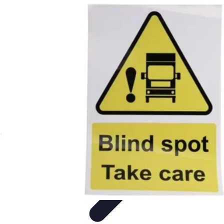
Formación a Distancia
Tutoriales
Aprendizaje Efectivo
Comparativas
Plataformas
Retos y
Soluciones
Formación a Distancia