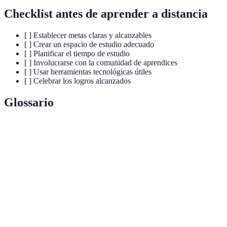
Checklist antes de aprender a distancia
[ ] Establecer metas claras y alcanzables
[ ] Crear un espacio de estudio adecuado
[ ] Planificar el tiempo de estudio
[ ] Involucrarse con la comunidad de aprendices
[ ] Usar herramientas tecnológicas útiles
[ ] Celebrar los logros alcanzados
Glossario
Terme
Définition
Formación
Método educativo que permite aprender sin la
a distancia
necesidad de estar físicamente en un aula.
Gestión del
Estrategia que permite organizar y planificar
tiempo
actividades para ser más eficiente.
Metas
Objetivos que son específicos, medibles,