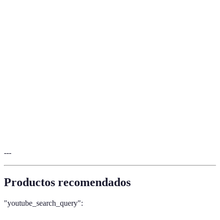
Modalidad educativa donde los estudiantes
Formación a
aprenden a través de plataformas digitales sin
Distancia
necesidad de presencia física.
Conjunto de métodos y estrategias utilizadas
METODOLOGÍA
para el aprendizaje y enseñanza.
Impulso interno que lleva a un individuo a
Motivación
aprender por su propio deseo, sin depender
Intrínseca
de recompensas externas.
---
Productos recomendados
"youtube_search_query":