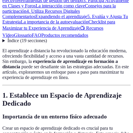
efectivo
Herramientas de gestión del tiempo
3. Participa Activamente
en Clases y Foros
La interacción como clave
Consejos para la
participación
4. Utiliza Recursos Digitales
Complementarios
Expandiendo el aprendizaje
5. Evalúa y Ajusta Tu
Estrategia
La importancia de la autoevaluación
Checklist para
Maximizar tu Experiencia de Aprendizaje
📺 Recursos
Vídeo
Glossario
FAQ
Productos recomendados
Índice
(
19
secciones
)
El aprendizaje a distancia ha revolucionado la educación moderna,
ofreciendo flexibilidad y acceso a una vasta cantidad de recursos.
Sin embargo, la
experiencia de aprendizaje en formación a
distancia
puede ser desafiante sin las estrategias adecuadas. En este
artículo, exploraremos un enfoque paso a paso para maximizar tu
experiencia de aprendizaje en línea.
1. Establece un Espacio de Aprendizaje
Dedicado
Importancia de un entorno físico adecuado
Crear un espacio de aprendizaje dedicado es crucial para tu