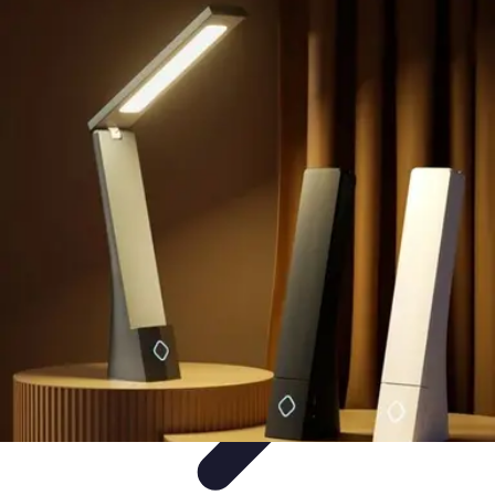
Formación a Distancia
Tutoriales
Aprendizaje Efectivo
Comparativas
Plataformas
Retos y
Soluciones
Formación a Distancia