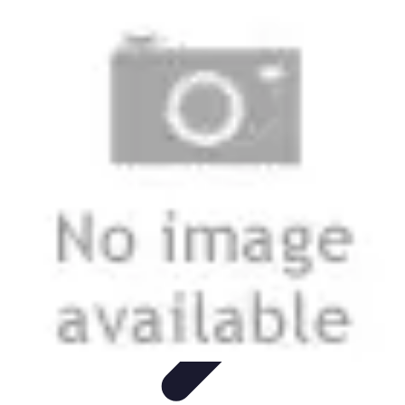
Formación a Distancia
Tutoriales
Aprendizaje Efectivo
Comparativas
Plataformas
Retos y
Soluciones
Formación a Distancia