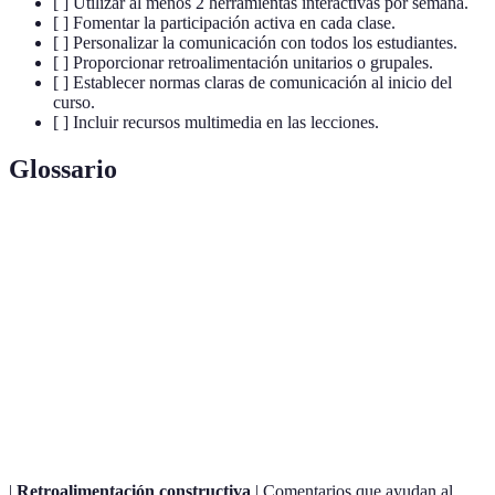
[ ] Utilizar al menos 2 herramientas interactivas por semana.
[ ] Fomentar la participación activa en cada clase.
[ ] Personalizar la comunicación con todos los estudiantes.
[ ] Proporcionar retroalimentación unitarios o grupales.
[ ] Establecer normas claras de comunicación al inicio del
curso.
[ ] Incluir recursos multimedia en las lecciones.
Glossario
Terme
Définition
Comunicación
Interacciones que suceden en tiempo real, como
sincrónica
videoconferencias.
Plataforma donde los estudiantes pueden
Foro de
intercambiar ideas y opiniones sobre un tema en
discusión
particular.
|
Retroalimentación constructiva
| Comentarios que ayudan al