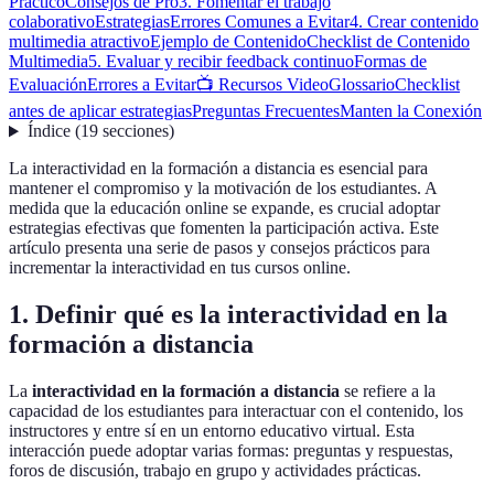
Práctico
Consejos de Pro
3. Fomentar el trabajo
colaborativo
Estrategias
Errores Comunes a Evitar
4. Crear contenido
multimedia atractivo
Ejemplo de Contenido
Checklist de Contenido
Multimedia
5. Evaluar y recibir feedback continuo
Formas de
Evaluación
Errores a Evitar
📺 Recursos Video
Glossario
Checklist
antes de aplicar estrategias
Preguntas Frecuentes
Manten la Conexión
Índice
(
19
secciones
)
La interactividad en la formación a distancia es esencial para
mantener el compromiso y la motivación de los estudiantes. A
medida que la educación online se expande, es crucial adoptar
estrategias efectivas que fomenten la participación activa. Este
artículo presenta una serie de pasos y consejos prácticos para
incrementar la interactividad en tus cursos online.
1. Definir qué es la interactividad en la
formación a distancia
La
interactividad en la formación a distancia
se refiere a la
capacidad de los estudiantes para interactuar con el contenido, los
instructores y entre sí en un entorno educativo virtual. Esta
interacción puede adoptar varias formas: preguntas y respuestas,
foros de discusión, trabajo en grupo y actividades prácticas.