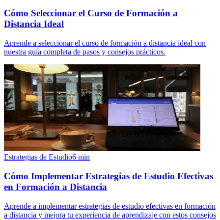
Cómo Seleccionar el Curso de Formación a
Distancia Ideal
Aprende a seleccionar el curso de formación a distancia ideal con
nuestra guía completa de pasos y consejos prácticos.
Estrategias de Estudio
6
min
Cómo Implementar Estrategias de Estudio Efectivas
en Formación a Distancia
Aprende a implementar estrategias de estudio efectivas en formación
a distancia y mejora tu experiencia de aprendizaje con estos consejos