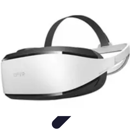
Formación a Distancia
Tutoriales
Aprendizaje Efectivo
Comparativas
Plataformas
Retos y
Soluciones
Formación a Distancia