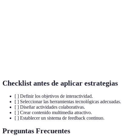
Interactividad
contenido y otros participantes durante el
aprendizaje online.
Estrategia educativa que involucra a los
Aprendizaje
estudiantes trabajando juntos para lograr
Colaborativo
objetivos comunes.
Proceso de evaluar el desempeño de los
Evaluación
estudiantes de manera regular para mejorar el
Continua
aprendizaje.
Checklist antes de aplicar estrategias
[ ] Definir los objetivos de interactividad.
[ ] Seleccionar las herramientas tecnológicas adecuadas.
[ ] Diseñar actividades colaborativas.
[ ] Crear contenido multimedia atractivo.
[ ] Establecer un sistema de feedback continuo.
Preguntas Frecuentes