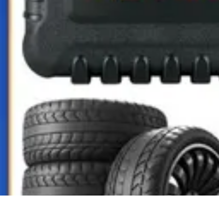
Formación a Distancia
Tutoriales
Aprendizaje Efectivo
Comparativas
Plataformas
Retos y Solu
Formación a Distancia