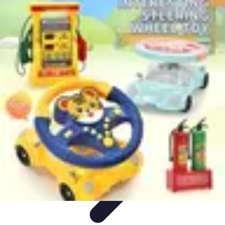
Formación a Distancia
Tutoriales
Aprendizaje Efectivo
Comparativas
Plataformas
Retos y
Soluciones
Formación a Distancia