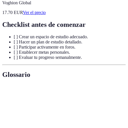
Voghion Global
17.70
EUR
Ver el precio
Checklist antes de comenzar
[ ] Crear un espacio de estudio adecuado.
[ ] Hacer un plan de estudio detallado.
[ ] Participar activamente en foros.
[ ] Establecer metas personales.
[ ] Evaluar tu progreso semanalmente.
Glossario
Terme
Définition
Modalidad de educación que permite el aprendizaje
Formación
a través de recursos digitales sin la necesidad de
a distancia
estar presente físicamente en una institución.