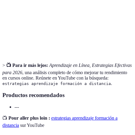
Proceso que inicia, guía y mantiene
Motivación
comportamientos orientados hacia objetivos
específicos.
Proceso sistemático de recolectar y analizar
Evaluación
información para hacer juicios sobre el rendimiento
o progreso.
>
📺 Para ir más lejos:
Aprendizaje en Línea, Estrategias Efectivas
para 2026
, una análisis completo de cómo mejorar tu rendimiento
en cursos online. Reúnete en YouTube con la búsqueda:
.
estrategias aprendizaje formación a distancia
Productos recomendados
---
📺
Pour aller plus loin :
estrategias aprendizaje formación a
distancia
sur YouTube