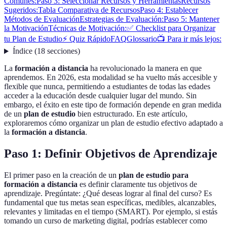
Comunes:
Paso 3: Seleccionar Recursos y Herramientas
Recursos
Sugeridos:
Tabla Comparativa de Recursos
Paso 4: Establecer
Métodos de Evaluación
Estrategias de Evaluación:
Paso 5: Mantener
la Motivación
Técnicas de Motivación:
✅ Checklist para Organizar
tu Plan de Estudio
⚡ Quiz Rápido
FAQ
Glossario
📺 Para ir más lejos:
Índice
(
18
secciones
)
La
formación a distancia
ha revolucionado la manera en que
aprendemos. En 2026, esta modalidad se ha vuelto más accesible y
flexible que nunca, permitiendo a estudiantes de todas las edades
acceder a la educación desde cualquier lugar del mundo. Sin
embargo, el éxito en este tipo de formación depende en gran medida
de un
plan de estudio
bien estructurado. En este artículo,
exploraremos cómo organizar un plan de estudio efectivo adaptado a
la
formación a distancia
.
Paso 1: Definir Objetivos de Aprendizaje
El primer paso en la creación de un
plan de estudio para
formación a distancia
es definir claramente tus objetivos de
aprendizaje. Pregúntate: ¿Qué deseas lograr al final del curso? Es
fundamental que tus metas sean específicas, medibles, alcanzables,
relevantes y limitadas en el tiempo (SMART). Por ejemplo, si estás
tomando un curso de marketing digital, podrías establecer como