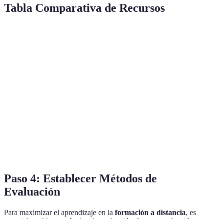
Tabla Comparativa de Recursos
Recurso
Tipo
Costo
Plataforma
Coursera
E-learning
Varía
web.coursera.org
Gestión de
Trello
Gratis/Pago
trello.com
Proyectos
Zoom
Videoconferencia
Gratis/Pago
zoom.us
Khan
E-learning
Gratis
khanacademy.org
Academy
Paso 4: Establecer Métodos de
Evaluación
Para maximizar el aprendizaje en la
formación a distancia
, es