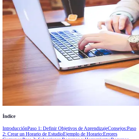
Índice
Introducción
Paso 1: Definir Objetivos de Aprendizaje
Consejos:
Paso
2: Crear un Horario de Estudio
Ejemplo de Horario:
Errores