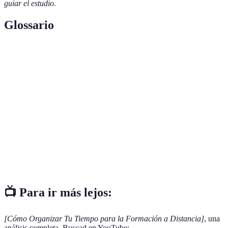
guiar el estudio.
Glossario
Terme
Définition
Formación a
Moda de educación que permite el aprendizaje
Distancia
remoto, sin necesidad de presencia física.
Objetivos
Metas específicas, medibles, alcanzables,
SMART
relevantes y temporales.
Método donde el estudiante evalúa su propio
Autoevaluación
progreso y aprendizaje.
📺 Para ir más lejos:
[Cómo Organizar Tu Tiempo para la Formación a Distancia]
, una
análisis completa. Buscad en YouTube: