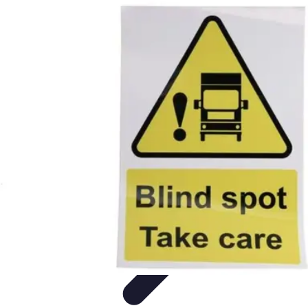
Formación a Distancia
Tutoriales
Aprendizaje Efectivo
Comparativas
Plataformas
Retos y
Soluciones
Formación a Distancia