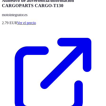
Adhesivo de advertencia/información
CARGOPARTS CARGO-T130
motointegrator.es
2.79
EUR
Ver el precio