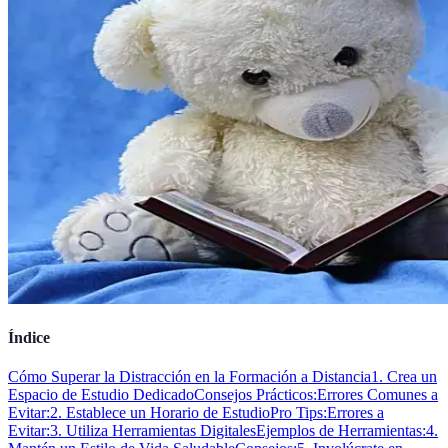
Índice
Cómo Superar la Distracción en la Formación a Distancia
1. Crea un
Espacio de Estudio Dedicado
Consejos Prácticos:
Errores Comunes a
Evitar:
2. Establece un Horario de Estudio
Pro Tips:
Errores a
Evitar:
3. Utiliza Herramientas Digitales
Ejemplos de Herramientas:
4.