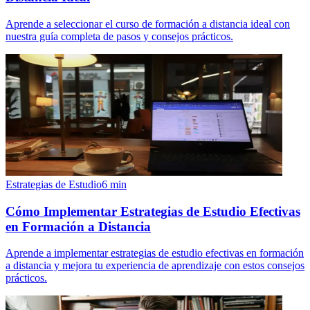
Aprende a seleccionar el curso de formación a distancia ideal con
nuestra guía completa de pasos y consejos prácticos.
Estrategias de Estudio
6
min
Cómo Implementar Estrategias de Estudio Efectivas
en Formación a Distancia
Aprende a implementar estrategias de estudio efectivas en formación
a distancia y mejora tu experiencia de aprendizaje con estos consejos
prácticos.