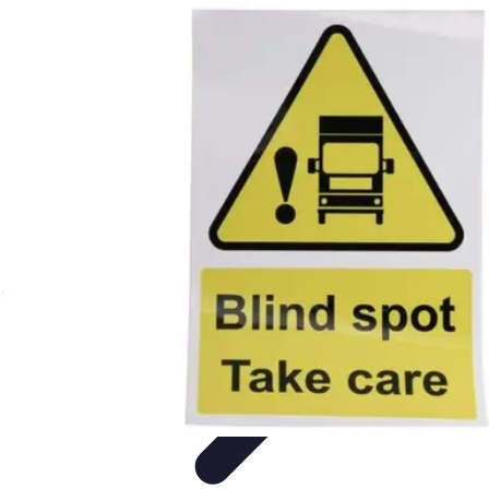
Formación a Distancia
Tutoriales
Aprendizaje Efectivo
Comparativas
Plataformas
Retos y
Soluciones
Formación a Distancia