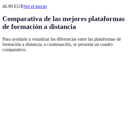
46.99
EUR
Ver el precio
Comparativa de las mejores plataformas
de formación a distancia
Para ayudarte a visualizar las diferencias entre las plataformas de
formación a distancia, a continuación, se presenta un cuadro
comparativo:
Plataforma
Precio mensual
Tipos de cursos
Certificació
Plataforma
Programación,
20 €
Sí
A
Diseño
Plataforma
Negocios,
10 €
No
B
Marketing
Plataforma
Idiomas,
15 €
Sí
C
Desarrollo