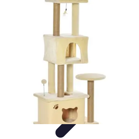
Formación a Distancia
Tutoriales
Aprendizaje Efectivo
Comparativas
Plataformas
Retos y
Soluciones
Formación a Distancia