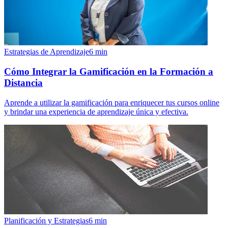
Estrategias de Aprendizaje
6
min
Cómo Integrar la Gamificación en la Formación a
Distancia
Aprende a utilizar la gamificación para enriquecer tus cursos online
y brindar una experiencia de aprendizaje única y efectiva.
Planificación y Estrategias
6
min