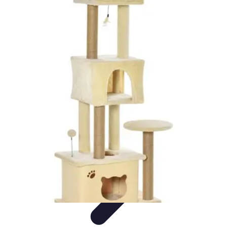
Formación a Distancia
Tutoriales
Aprendizaje Efectivo
Comparativas
Plataformas
Retos y
Soluciones
Formación a Distancia