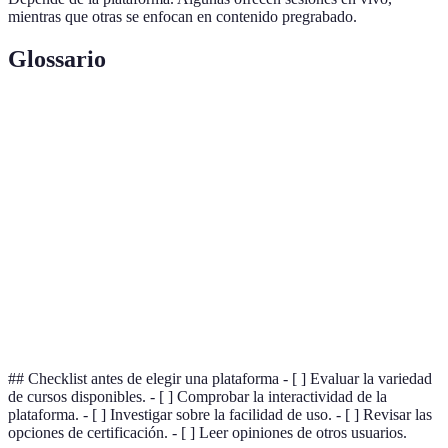
mientras que otras se enfocan en contenido pregrabado.
Glossario
Terme
Définition
Cursos masivos abiertos en línea que suelen ser
MOOC
gratuitos.
Credencial otorgada tras la finalización
Certificación
satisfactoria de un curso.
Grado en que una plataforma permite la
Interactividad
participación activa del estudiante.
## Checklist antes de elegir una plataforma - [ ] Evaluar la variedad
de cursos disponibles. - [ ] Comprobar la interactividad de la
plataforma. - [ ] Investigar sobre la facilidad de uso. - [ ] Revisar las
opciones de certificación. - [ ] Leer opiniones de otros usuarios.