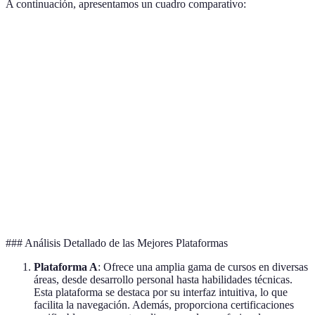
A continuación, apresentamos un cuadro comparativo:
Criterio
Plataforma A
Plataforma B
Plataforma C
Variedad de
Alta
Media
Muy Alta
Cursos
Interactividad
Moderada
Alta
Baja
Facilidad de
Alta
Alta
Media
Uso
Certificación
Incluida
Opcional
Incluida
### Análisis Detallado de las Mejores Plataformas
Plataforma A
: Ofrece una amplia gama de cursos en diversas
áreas, desde desarrollo personal hasta habilidades técnicas.
Esta plataforma se destaca por su interfaz intuitiva, lo que
facilita la navegación. Además, proporciona certificaciones