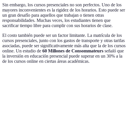
Sin embargo, los cursos presenciales no son perfectos. Uno de los
mayores inconvenientes es la rigidez de los horarios. Esto puede ser
un gran desafío para aquellos que trabajan o tienen otras
responsabilidades. Muchas veces, los estudiantes tienen que
sacrificar tiempo libre para cumplir con sus horarios de clase.
El costo también puede ser un factor limitante. La matrícula de los
cursos presenciales, junto con los gastos de transporte y otras tarifas
asociadas, puede ser significativamente más alta que la de los cursos
online. Un estudio de
60 Millones de Consommateurs
señaló que
la inversión en educación presencial puede superar en un 30% a la
de los cursos online en ciertas áreas académicas.
Critério
Cursos Online
Cursos Presenciales
Verdict
Cursos
Alta (acceso
Baja (horarios
online 
Flexibilidad
desde cualquier
rígidos)
más
lugar)
flexible
Mayor (costos de
Cursos
Menor (30-50%
Costo
matrícula y
online 