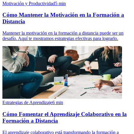
Motivación y Productividad
5
min
Cómo Mantener la Motivación en la Formación a
Distancia
Mantener la motivación en la formación a distancia puede ser un
desafío. Aquí te mostramos estrategias efectivas para lograrlo.
Estrategias de Aprendizaje
6
min
Cómo Fomentar el Aprendizaje Colaborativo en la
Formación a Distancia
El aprendizaje colaborativo está transformando la formación a