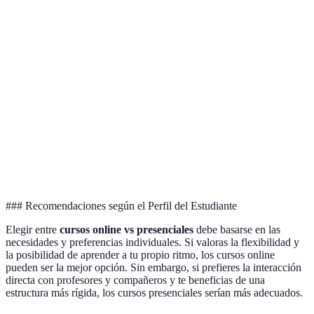
menos)
desplazamiento)
accesibl
Cursos
Limitada (menos
Alta (interacción en
presenci
Interacción
interacción
tiempo real)
son más
personal)
interact
Depend
Estructura
Autodisciplinado
Estructurada (más
del estil
de
(requiere
fácil para algunos)
del
Aprendizaje
motivación)
estudian
### Recomendaciones según el Perfil del Estudiante
Elegir entre
cursos online vs presenciales
debe basarse en las
necesidades y preferencias individuales. Si valoras la flexibilidad y
la posibilidad de aprender a tu propio ritmo, los cursos online
pueden ser la mejor opción. Sin embargo, si prefieres la interacción
directa con profesores y compañeros y te beneficias de una
estructura más rígida, los cursos presenciales serían más adecuados.