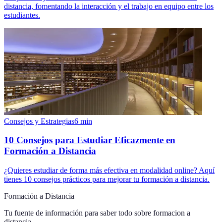
distancia, fomentando la interacción y el trabajo en equipo entre los
estudiantes.
Consejos y Estrategias
6
min
10 Consejos para Estudiar Eficazmente en
Formación a Distancia
¿Quieres estudiar de forma más efectiva en modalidad online? Aquí
tienes 10 consejos prácticos para mejorar tu formación a distancia.
Formación a Distancia
Tu fuente de información para saber todo sobre
formacion a
distancia
.