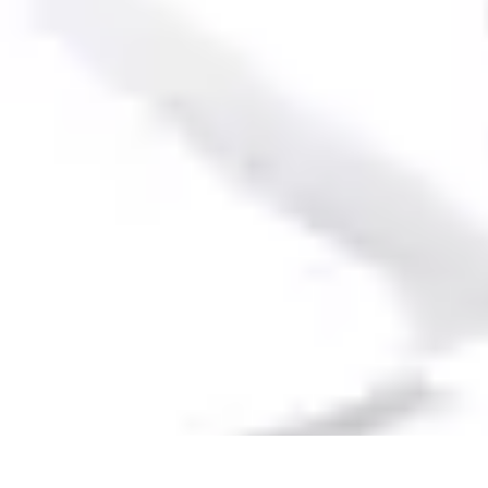
Formación a Distancia
Tutoriales
Aprendizaje Efectivo
Comparativas
Plataformas
Retos y Solu
Formación a Distancia