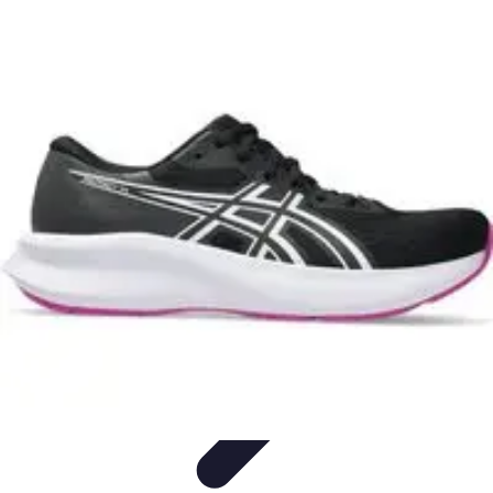
Formación a Distancia
Tutoriales
Aprendizaje Efectivo
Comparativas
Plataformas
Retos y
Soluciones
Formación a Distancia