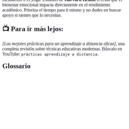
bienestar emocional impacta directamente en el rendimiento
académico. Prioriza el tiempo para ti mismo y no dudes en buscar
apoyo si sientes que lo necesitas.
📺 Para ir más lejos:
[Las mejores prácticas para un aprendizaje a distancia eficaz]
, una
completa revisión sobre técnicas educativas modernas. Búscalo en
YouTube:
.
prácticas aprendizaje a distancia
Glossario
Terme
Définition
Aprendizaje
Modalidad educativa que permite aprender sin la
a distancia
necesidad de asistir físicamente a un aula.
Ambiente
Espacio diseñado para facilitar el aprendizaje, libre
de estudio
de distracciones y cómodo.