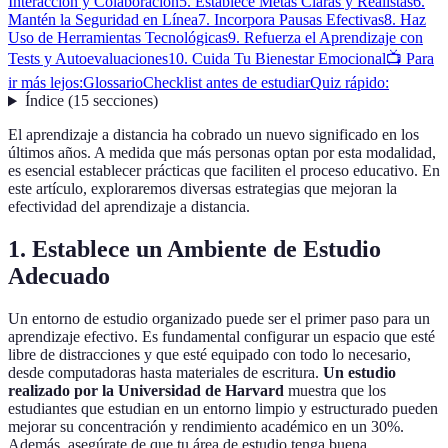
Interacción y Colaboración
5. Establece Metas Claras y Realistas
6.
Mantén la Seguridad en Línea
7. Incorpora Pausas Efectivas
8. Haz
Uso de Herramientas Tecnológicas
9. Refuerza el Aprendizaje con
Tests y Autoevaluaciones
10. Cuida Tu Bienestar Emocional
📺 Para
ir más lejos:
Glossario
Checklist antes de estudiar
Quiz rápido:
Índice
(
15
secciones
)
El aprendizaje a distancia ha cobrado un nuevo significado en los
últimos años. A medida que más personas optan por esta modalidad,
es esencial establecer prácticas que faciliten el proceso educativo. En
este artículo, exploraremos diversas estrategias que mejoran la
efectividad del aprendizaje a distancia.
1. Establece un Ambiente de Estudio
Adecuado
Un entorno de estudio organizado puede ser el primer paso para un
aprendizaje efectivo. Es fundamental configurar un espacio que esté
libre de distracciones y que esté equipado con todo lo necesario,
desde computadoras hasta materiales de escritura.
Un estudio
realizado por la Universidad de Harvard
muestra que los
estudiantes que estudian en un entorno limpio y estructurado pueden
mejorar su concentración y rendimiento académico en un 30%.
Además, asegúrate de que tu área de estudio tenga buena